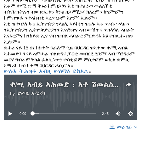
እቶም ቀ/ሚ ድማ ቅኑዕ ከምዘይኮነ እቲ ዝተፈነወ መልእኽቲ
ብትሕዝትኡን ብውጽኢቱን ቅኑዕ ዘይምዃኑ፣ ክእረምን ክግምገምን
ከምዝግባእ ንተኣከብቲ ኣረጋጊጾም እዮም’ ኢሎም።
እቲ ዝተባሃለ ካብ ኢትዮጵያ ንላዕሊ ኣይኮነን ዝበሉ ኣቶ ንጉሱ ጥላሁን
ንኢትዮጵያን ኢትዮጵያዊያንን እናሃነጽና ኣብ ውሽጥና ንዝላዓሉ ኣበራት
እናአረምና ክንከይድ ኢና ናብ ዝብል ሓባራዊ ምርድዳእ እዩ ተበጺሑ ዘሎ
ኢሎም።
ድሕሪ ናይ 15 ሰነ ክስተት ንፈለማ ጊዜ ባህርዳር ዝኣተው ቀ/ሚ ኣብዪ
ኣሕመድ፣ ንናይ ኣምሓራ ብልጽግና ፓርቲ መብርሂ ሂቦም፣ ኣብ ፕሮግራም
መርሃ ግብሪ ምትካል ፈልሲ’ውን ተሳቲፎም ምስታፎም ወኪል ድምጺ
ኣሜሪካ ካብ ከተማ ባህርዳር ሓቢር’ላ።
ምሉእ ትሕዝቶ ኣብዚ ምስማዕ ይክኣል
።
ቀ/ሚ ኣብይ ኣሕመድ : ኣቶ ሽመልስ ኣብዲሳ ዝተዛረብዎ ንዝተባህለ ርእይቶ ነቒፎም
by
ድምጺ ኣሜሪካ
No media source currently available
0:00
2:45
መራገፊ