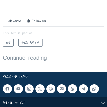
ኣካፍል
Follow us
This item is part of
ዜና
ቀርኒ ኣፍሪቃ
Continue reading
ማሕበራዊ ገጻትና
ኣገዳሲ ሓበሬታ