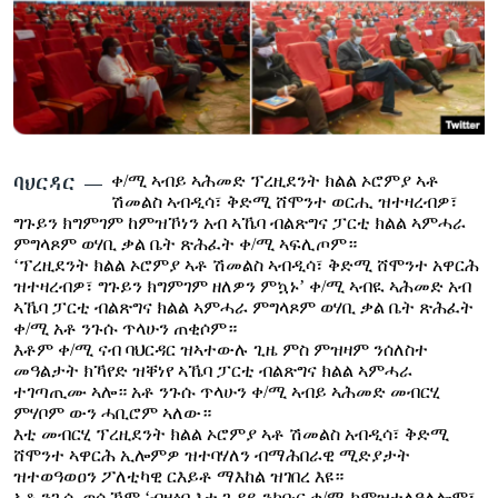
ቂሔ ጽልሚ
ቋንቋታት
ቀ/ሚ ኣብይ ኣሕመድ
ፕረዚደንት ክልል ኦሮምያ ኣቶ
ባህርዳር —
ሽመልስ ኣብዲሳ፣ ቅድሚ ሸሞንተ ወርሒ ዝተዛረብዎ፣
ግጉይን ክግምገም ከምዝኾነን አብ ኣኼባ ብልጽግና ፓርቲ ክልል ኣምሓራ
ምግላጾም ወሃቢ ቃል ቤት ጽሕፈት ቀ/ሚ ኣፍሊጦም።
‘ፕረዚደንት ክልል ኦሮምያ ኣቶ ሽመልስ ኣብዲሳ፣ ቅድሚ ሸሞንተ አዋርሕ
ዝተዛረብዎ፣ ግጉይን ክግምገም ዘለዎን ምኳኑ’ ቀ/ሚ ኣብዪ ኣሕመድ አብ
ኣኼባ ፓርቲ ብልጽግና ክልል ኣምሓራ ምግላጾም ወሃቢ ቃል ቤት ጽሕፈት
ቀ/ሚ አቶ ንጉሱ ጥላሁን ጠቂሶም።
እቶም ቀ/ሚ ናብ ባህርዳር ዝኣተውሉ ጊዜ ምስ ምዝዛም ንሰለስተ
መዓልታት ክኻየድ ዝቐነየ ኣኼባ ፓርቲ ብልጽግና ክልል ኣምሓራ
ተገጣጢሙ ኣሎ። አቶ ንጉሱ ጥላሁን ቀ/ሚ ኣብይ ኣሕመድ መብርሂ
ምሃቦም ውን ሓቢሮም ኣለው።
እቲ መብርሂ ፕረዚደንት ክልል ኦሮምያ ኣቶ ሽመልስ አብዲሳ፣ ቅድሚ
ሸሞንተ ኣዋርሕ ኢሎምዎ ዝተባሃለን ብማሕበራዊ ሚድያታት
ዝተወዓወዐን ፖለቲካዊ ርእይቶ ማእከል ዝገበረ እዩ።
ኣቶ ንጉሱ ወሲኾም ‘ብዛዕባ እቲ ጉዳይ ንክቡር ቀ/ሚ ከምዝተለዓለሎም፣