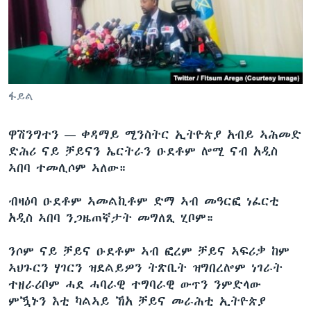
ቂሔ ጽልሚ
ቋንቋታት
ፋይል
ዋሽንግተን —
ቀዳማይ ሚንስትር ኢትዮጵያ አብይ ኣሕመድ
ድሕሪ ናይ ቻይናን ኤርትራን ዑደቶም ሎሚ ናብ አዲስ
ኣበባ ተመሊሶም ኣለው።
ብዛዕባ ዑደቶም ኣመልኪቶም ድማ ኣብ መዓርፎ ነፈርቲ
አዲስ ኣበባ ንጋዜጠኛታት መግለጺ ሂቦም።
ንሶም ናይ ቻይና ዑደቶም ኣብ ፎረም ቻይና ኣፍሪቃ ከም
ኣህጉርን ሃገርን ዝደልይዎን ትጽቢት ዝግበረሎም ነገራት
ተዘራሪቦም ሓደ ሓባራዊ ተግባራዊ ውጥን ንምድላው
ምዃኑን እቲ ካልኣይ ኸአ ቻይና መራሕቲ ኢትዮጵያ