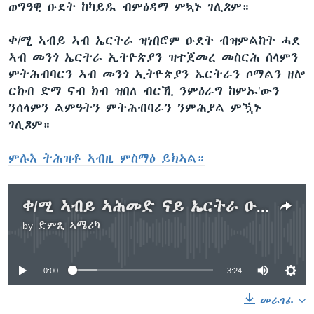
ወግዓዊ ዑደት ከካይዱ ብምዕዳማ ምኳኑ ገሊጾም።
ቀ/ሚ ኣብይ ኣብ ኤርትራ ዝነበሮም ዑደት ብዝምልከት ሓደ
ኣብ መንጎ ኤርትራ ኢትዮጵያን ዝተጀመረ መስርሕ ሰላምን
ምትሕብባርን ኣብ መንጎ ኢትዮጵያን ኤርትራን ሶማልን ዘሎ
ርክብ ድማ ናብ ክብ ዝበለ ብርኺ ንምዕራግ ከምኡ’ውን
ንሰላምን ልምዓትን ምትሕብባራን ንምሕያል ምዃኑ
ገሊጾም።
ምሉእ ትሕዝቶ ኣብዚ ምስማዕ ይክኣል።
ቀ/ሚ ኣብይ ኣሕመድ ናይ ኤርትራ ዑደቶም ኣብ መንጎ እዘን ሃገራት ዝተጀመረ ርክብ ንምትግባር’ዩ ኢሎም
by
ድምጺ ኣሜሪካ
No media source currently available
0:00
3:24
መራገፊ