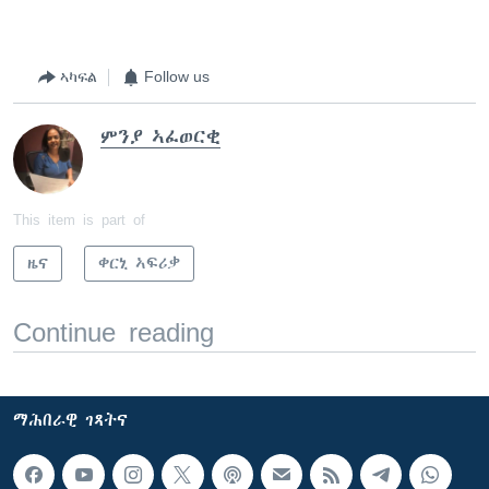
ኣካፍል
Follow us
ምንያ ኣፈወርቂ
This item is part of
ዜና
ቀርኒ ኣፍሪቃ
Continue reading
ማሕበራዊ ገጻትና