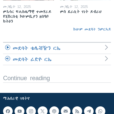
መጋቢት 12, 2025
መጋቢት 12, 2025
ምእሳር ፍልስጤማዊ ተመሃራይ
ምስ ደራሲት ገነት ይብራህ
ዩኒቨርስቲ ኮሎምቢያን ዘስዓቦ
ክትዕን
ኩሎም መደባት ንምርኣይ
መደባት ቴሌቭዥን ርኤ
መደባት ሬድዮ ርኤ
Continue reading
ማሕበራዊ ገጻትና