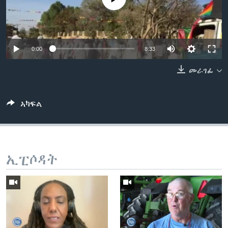
ቂሔ ጽልሚ
ቋንቋታት
0:00
8:33
መራገፊ
ኣካፍል
ኢፒሶዳት