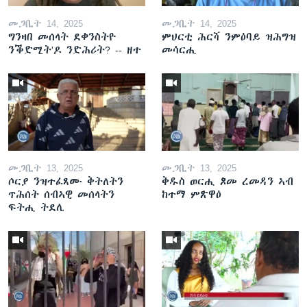
መጋቢት 14, 2025
መጋቢት 14, 2025
ግንዛበ መሰላት ደቀንስትዮ
ምህርቲ ሕርሻ ንምዕባይ ዝሕግዝ
ንቕድሚት'ዶ ንድሕሪት? -- ዘተ
መሳርሒ
መጋቢት 13, 2025
መጋቢት 13, 2025
ሶርያ ንዝተፈጸሙ ቅትለትን
ቅዱስ ወርሒ ጾመ ረመዳን ኣብ
ጥሕሰት ሰብኣዊ መሰላትን
ከተማ ምጽዋዕ
ፍትሒ ትደሊ