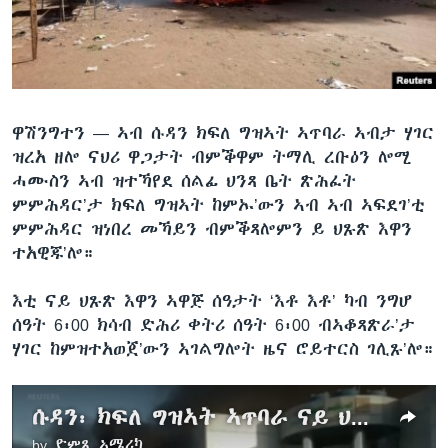
ቂሔ ጽልሚ
ቋንቋታት
ዋሽንግተን —
ኣብ ሱዳን ክፍለ ግዝኣት ኣጥባራ ኣብታ ሃገር
ዝረአ ዘሎ ናህሪ ዋጋታት ብምቕዋም ትማሊ ረቡዕን ሎሚ
ሓሙስን ኣብ ዝተኻየደ ሰልፊ ህንጻ ቤት ጽሕፈት
ምምሕዳር’ታ ክፍለ ግዝኣት ከምኡ’ውን ኣብ ኣብ ኣፍደገ’ቲ
ምምሕዳር ዝነበረ መኻይን ብምቕጻሎምን ይ ህጹጽ እዋን
ተአዊጁ’ሎ።
እቲ ናይ ህጹጽ እዋን ኣዋጅ ሰዓታት ‘እቶ እቶ’ ካብ ንግሆ
ሰዓት 6፡00 ክሳብ ድሕሪ ቀትሪ ሰዓት 6፡00 ብኣቆጻጽራ’ታ
ሃገር ከምዝተአወጀ’ውን ኣገልግሎት ዜና ሮይተርስ ገሊጹ’ሎ።
ሱዳን፡ ክፍለ ግዝኣት ኣጥባራ ናይ ህጹጽ እዋን ኣዊጃ
by
ድምጺ ኣሜሪካ