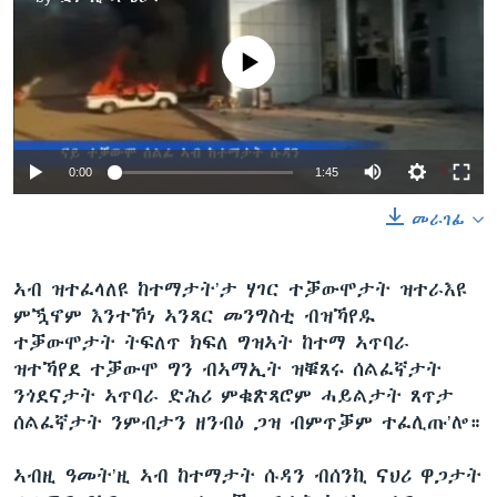
No media source currently available
0:00
1:45
መራገፊ
ኣብ ዝተፈላለዩ ከተማታት’ታ ሃገር ተቓውሞታት ዝተራእዩ
ምዃኖም እንተኾነ ኣንጻር መንግስቲ ብዝኻየዱ
ተቓውሞታት ትፍለጥ ክፍለ ግዝኣት ከተማ ኣጥባራ
ዝተኻየደ ተቓውሞ ግን ብኣማኢት ዝቑጸሩ ሰልፈኛታት
ንጎደናታት ኣጥባራ ድሕሪ ምቁጽጻሮም ሓይልታት ጸጥታ
ሰልፈኛታት ንምብታን ዘንብዕ ጋዝ ብምጥቓም ተፈሊጡ’ሎ።
ኣብዚ ዓመት’ዚ ኣብ ከተማታት ሱዳን ብሰንኪ ናህሪ ዋጋታት