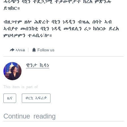
ሓሩጭን ባኒን ተደጋጋሚ ተቓውሞታት ክረአ ምጽንሑ
ይዝከር።
ብዘጋጥም ዘሎ ሕጽረት ባኒን ነዳዲን ብዝሒ ሰባት ኣብ
ኣብያተ መሰንከቲ ባኒን ነዳዲ መዓደሊን ሪጋ ክስርዑ ይረአ
ምህላዎምን ተሓቢሩ’ሎ።
ኣካፍል
Follow us
ዊንታ ኪዳነ
This item is part of
ዜና
ቀርኒ ኣፍሪቃ
Continue reading