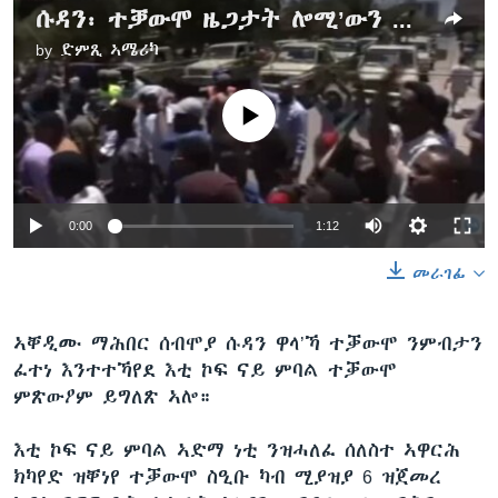
ሱዳን፡ ተቓውሞ ዜጋታት ሎሚ’ውን ቐጺሉ’ሎ
by
ድምጺ ኣሜሪካ
No media source currently available
0:00
1:12
መራገፊ
ኣቐዲሙ ማሕበር ሰብሞያ ሱዳን ዋላ’ኻ ተቓውሞ ንምብታን
ፈተነ እንተተኻየደ እቲ ኮፍ ናይ ምባል ተቓውሞ
ምጽውዖም ይግለጽ ኣሎ።
እቲ ኮፍ ናይ ምባል ኣድማ ነቲ ንዝሓለፈ ሰለስተ ኣዋርሕ
ክካየድ ዝቐነየ ተቓውሞ ስዒቡ ካብ ሚያዝያ 6 ዝጀመረ