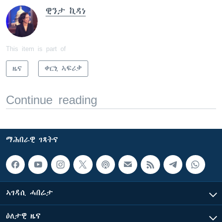
ዊንታ ኪዳነ
This item is part of
ዜና
ቀርኒ ኣፍሪቃ
Continue reading
ማሕበራዊ ገጻትና
ኣገዳሲ ሓበሬታ
ዕለታዊ ዜና