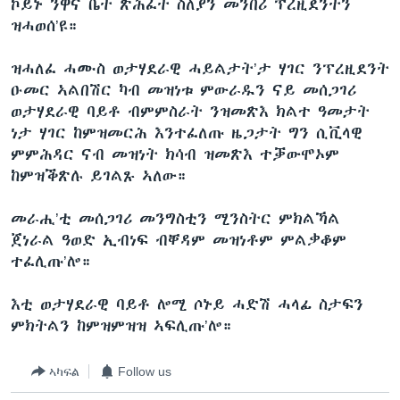
ኮይኑ ንዋና ቤት ጽሕፈት ስለያን መንበሪ ፕረዚደንትን
ዝሓወሰ’ዩ።
ዝሓለፈ ሓሙስ ወታሃደራዊ ሓይልታት’ታ ሃገር ንፕረዚደንት
ዑመር ኣልበሽር ካብ መዝነቱ ምውራዱን ናይ መሰጋገሪ
ወታሃደራዊ ባይቶ ብምምስራት ንዝመጽእ ክልተ ዓመታት
ነታ ሃገር ከምዝመርሕ እንተፈለጡ ዜጋታት ግን ሲቪላዊ
ምምሕዳር ናብ መዝነት ክሳብ ዝመጽእ ተቓውሞኦም
ከምዝቕጽሉ ይገልጹ ኣለው።
መራሒ’ቲ መሰጋገሪ መንግስቲን ሚንስትር ምክልኻል
ጀነራል ዓወድ ኢብነፍ ብቐዳም መዝነቶም ምልቃቆም
ተፈሊጡ’ሎ።
እቲ ወታሃደራዊ ባይቶ ሎሚ ሶኑይ ሓድሽ ሓላፊ ስታፍን
ምክትልን ከምዝምዝዝ ኣፍሊጡ’ሎ።
ኣካፍል
Follow us