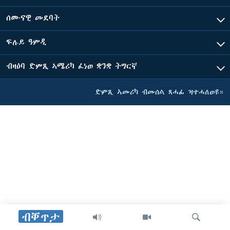
ሰሙናዊ መደባት
ፍሉይ ዓምዲ
ብዛዕባ ድምጺ ኣሜሪካ ፈነወ ቋንቋ ትግርኛ
ድምጺ ኣመሪካ ብመሰል ጸሓፊ ዝተሓለወዩ።
ብቐጥታ