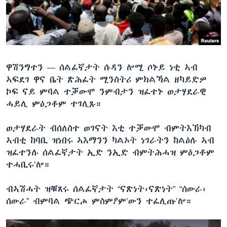
ቂሔ ጽልሚ
ቋንቋታት
ዋሽንግተን —
ሰልፈኛታት ሱዳን ሎሚ ሶኑይ ነቲ ኣብ
ኣፍደገ ዋና ቤት ጽሕፈት ሚንስትሪ ምክልኻል ዘካይድዎ
ኮፍ ናይ ምባል ተቓውሞ ንምብታን ዝፈተኑ ወታሃደራዊ
ሓይሊ ምዕጋቶም ተገሊጹ።
ወታሃደራት ብሰለስተ ወገናት እቲ ተቓውሞ ብምትእኽካብ
ኣብቲ ከባቢ ዝነበሩ ኣእማንን ካልኦት ነገራትን ከልዕሉ ኣብ
ዝፈተንሉ ሰልፈኛታት ኢድ ንኢድ ብምትሕሓዝ ምዕጋቶም
ተሓቢሩ’ሎ።
ብኣሽሓት ዝቑጸሩ ሰልፈኛታት “ናጽነት፡ናጽነት” “ሰውራ፡
ሰውራ” ብምባል ጭርሖ ምስምዖም’ውን ተፈሊጡ’ሎ።