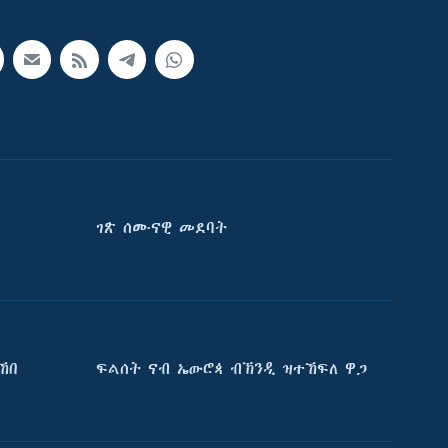
ገጽ ሰሙናዊ መደባት
ኸበ
ፍልሰት ናብ ኤውሮጳ ብኽንዲ ዝተኸፍለ ዋጋ