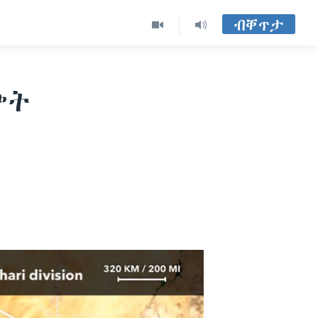
ብቐጥታ
ጭት