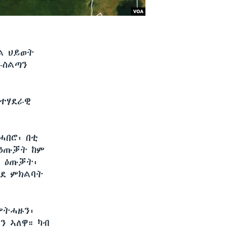
ል ህይወት
-ስልጣን
ወተሃደራዊ
ሓበሮ፡ በቲ
 ዕጡቓት ከም
ዉ ዕጡቓት፡
ደደ ምክልባት
ምትሓዙን፡
ን ኣለዋ። ካብ