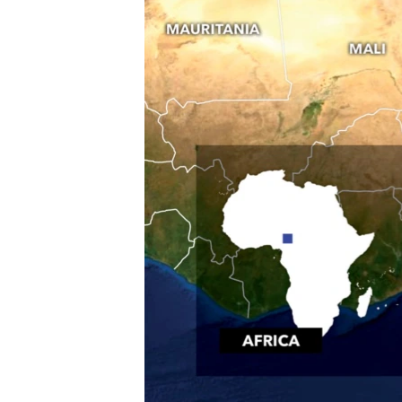
ቂሔ ጽልሚ