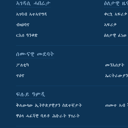
ኣገዳሲ ሓበሬታ
ዕለታዊ ዜ
ኣገባብ ኣተኣናግዳ
ቀርኒ ኣፍሪቃ
ብዛዕባና
ኣፍሪቃ
ርእሰ ዓንቀጽ
ዕለታዊ ፈነወ
ሰሙናዊ መደባት
ፖለቲካ
መንእሰያት
ጥዕና
ኤርትራውያን
ፍሉይ ዓምዲ
ትምህርቲ እንግሊዝኛ
ቅልውላው ኢትዮጵያዊያን ስደተኛታት
ጠመተ ኣብ 
ማሕበራዊ ገጻትና
ዋዕላ ሓፈሻዊ ባይቶ ሕቡራት ሃገራት