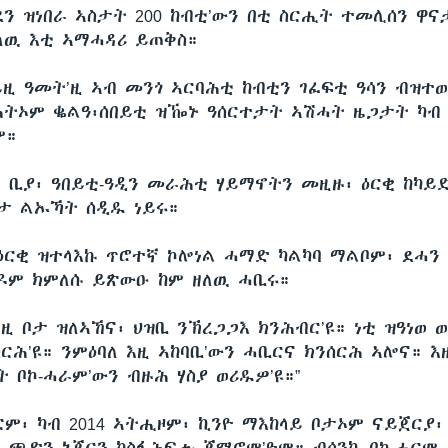
ን ዝነበራ ኣስታት 200 ከብቲ’ውን በቲ ስርሒት ተመሊሰን ዋና
ለዉ እቲ ኣማሓዳሪ ይጠቅስ።
ይዚ ዓመት’ዚ ኣብ መንጎ ኣርባሕቲ ከብቲን ገፈፍቲ ዓሳን ብዝተ
ትኦም ቈልዓ፡ሰበይቲ ዝዀኑ ዓሰርተታት ኣሽሓት ዜጋታት ካብ
ም።
 ቢያ፡ ዓበይቲ-ዓዲን መራሕቲ ሃይማኖትን መዚዙ፡ ዕርቂ ከካይ
ታ ልኡኻት ሰዲዱ ነይሩ።
ዕርቂ ዝተላእኩ ጥሮተኛ ኮሎነል ሓማድ ካልካባ ማልቦም፡ ደሓን 
ዓዶም ክምለሱ ይጽውዑ ከም ዘለዉ ሓቢሩ።
ዚ ቦታ ዝለኣኸና፡ ህዝቢ ንኽረጋጋእ ክንሕብር’ዩ። ነቲ ዝዓነወ 
ርሕ’ዩ። ንምዕባለ እዚ ኣከባቢ’ውን ሓቢርና ክንሰርሕ ኣሎና። እ
 ቦኮ-ሓራም’ውን ብዙሕ ሃስያ ወሪዱዎ’ዩ።”
ርም፡ ካብ 2014 ኣትሒዞም፡ ኪንዮ ማእከላይ ቦታኦም ናይጀርያ፡