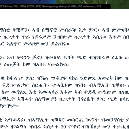
ግስቲ ካሜሮን፡ ኣብ ሰሜናዊ ምብራቕ እታ ሃገር፡ ኣብ ምምዝባ
 ዜጋታት ተራ ነይሩዎም ንዝበሎም ዜጋታት ኣሲሩ። እቶም ሰበ
ር ኣጽዋር ምሓዞም’ውን ይሕብሩ።
ን፡ ኣብ ሎጎንን ቻሪን ዝተባህለ ዶባት ጫድ ብዝገበሩዎ ሰፊሕ 
 ዕጡቓት ከም ዝኣሰሩ የመልክቱ።
ዊ ክፋል’ታ ሃገር ዝዀነ ሚዲያዋ ባክሪ ንድምጺ ኣመሪካ ከም ዝ
 ናይ ምልቃም ስርሒት፡ ተሓቢኦም ዝነበሩ ብኣማኢት ዝቑጸሩ
 ከም መግለጺ እቲ ኣመሓዳሪ እቶም ኣብ ቀይዲ ውዒሎም ዘለ
ኣማኢት ኣሽሓት ሰለማውያን ዜጋታት ንጎረቤት ሃገር ጫድ ዘሳ
ሮም’ዮም።
ቲ ኣማሓዳሪ፡ ብኣማኢት ዝቑጸር መሳርሒ ኲናት ብመንግስቲ 
ጭት ዘገልግላ ዝነበራ ኣስታት 30 ሞቶር-ብሽኽለታ’ውን ተታሒዘ