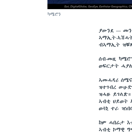
ካሜሮን
ያውንደ —
መን
ኣማኢት-ኣሽሓት
ብኣማኢት ዝቑጸ
ሰብ-መዚ ካሜሮ
ወፍርታት ሓያሎ
ኣመሓዳሪ ሰሜና
ዝተገብረ ውሁድ
ዝሓዙ ይገልጽ።
ኣብቲ ህይወት 
ወሳኒ ተራ ዝነበ
ከም ሓበሬታ እ
ኣብቲ ኮማዊ ግ