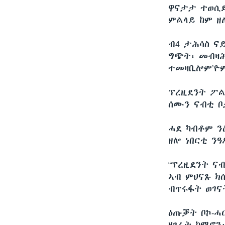
ዋናታታ ተወሲደ
ምልላይ ከም ዘ
ብ4 ታሕሳስ ና
ግጭት፡ መብዛሕ
ተመዛቢሎም’ዮ
ፕረዚደንት ፖል
ሰሙን ናብቲ ቦ
ሓደ ካብቶም ን
ዘሎ ነበርቲ ን
“ፕረዚደንት ናብ
ኣብ ምህናጹ ክሰ
ብጥሩፋት ወገናት
ዕጡቓት ቦኮ-ሓ