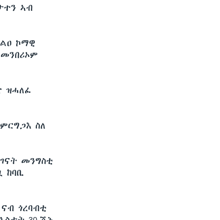
ታተን ኣብ
ወልዐ ኮማዊ
 መንበሪኦም
ድ ዝሓለፈ
ምርግጋእ ስለ
ወገናት መንግስቲ
ዚ ከባቢ
 ናብ ጎረባብቲ