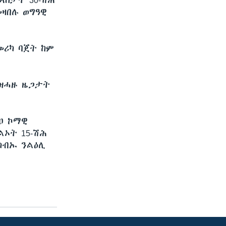
ኣስታት 30-ሽሕ
ዛበሉ ወግዓዊ
መሪካ ባጀት ከም
 ዝሓዙ ዜጋታት
ዐ ኮማዊ
ልኦት 15-ሽሕ
ካብኡ ንልዕሊ