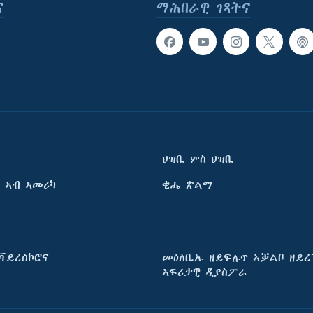
ና
ማሕበራዊ ገጻትና
ህዝቢ ምስ ህዝቢ
 ኣብ ኣመሪካ
ቂሔ ጽልሚ
ቫይረስኮሮና
መዕለቢኡ ዘይፍሉጥ ኣቓልቦ ዘይረ
ኣፍሪቃዊ ዲያስፖራ