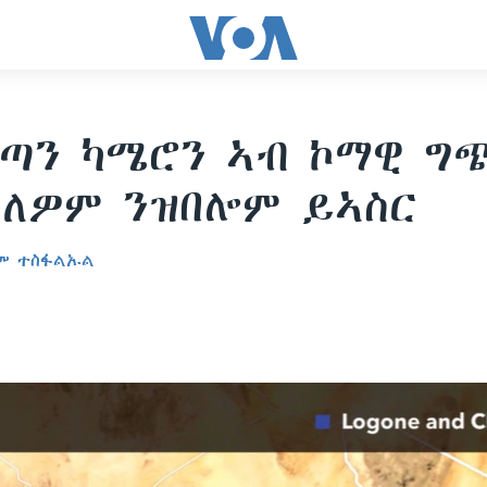
ልጣን ካሜሮን ኣብ ኮማዊ ግ
ለዎም ንዝበሎም ይኣስር
ም ተስፋልኡል