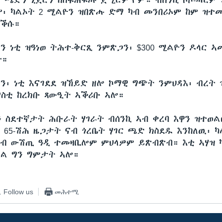
፡ ጫድን ኒጀርን ከስፋሕፍሑ ጀሚሮም’ዮም። ብሰንኪ ቦኮ-ሓርም 
፡ ካልኦት 2 ሚልዮን ዝበጽሑ ድማ ካብ መንበሪኦም ከም ዝተመ
ቕሱ።
ን ነቲ ዝዓነወ ትሕተ-ቅርጺ ንምጽጋን፡ $300 ሚልዮን ዶላር ኣ
ት።
ን፡ ነቲ እናገደደ ዝኸይድ ዘሎ ኮማዊ ግጭት ንምህዳእ፡ ብረት
ስቲ ከረክቡ ጻውዒት ኣቕሪቡ ኣሎ።
ን ስደተኛታት ሕቡራት ሃገራት ብሰንኪ ኣብ ቀረባ እዋን ዝተወል
65-ሽሕ ዜጋታት ናብ ጎረቤት ሃገር ጫድ ክስደዱ እንከለዉ፡ ካ
ብ ውሽጢ ዓዲ ተመዛቢሎም ምህላዎም ይጽብጽብ። እቲ ኣሃዝ 
እል ግን ግምታት ኣሎ።
Follow us
መሕተሚ