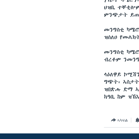
ሃገራት ካሜሮን
ህዝቢ ተቐቲሎም
ምንጭታት ይጠ
መንግስቲ ካሜሮ
ዝሰለዐ የመልክ
መንግስቲ ካሜሮ
ብረቶም ንመንግ
ላዕለዋይ ኮሚሽ
ግጭት፡ ኣስታት 
ዝበጽሑ ድማ ኣ
ክዓቢ ከም ዝኽ
ኣካፍል