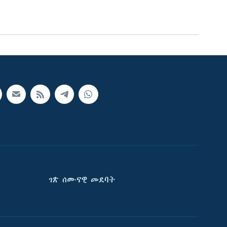
ገጽ ሰሙናዊ መደባት