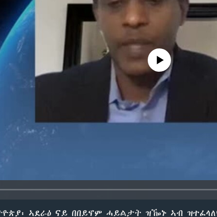
No media source currently avail
ዮጵያ፡ ኣደራዕ ናይ በበይኖም ሓይልታት ዝዀኑ ኣብ ዝተፈላለ