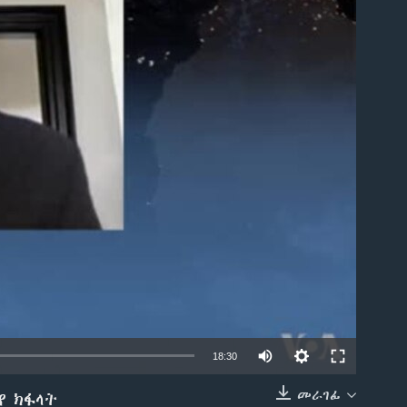
able
18:30
መራገፊ
የ ክፋላት
EMBED