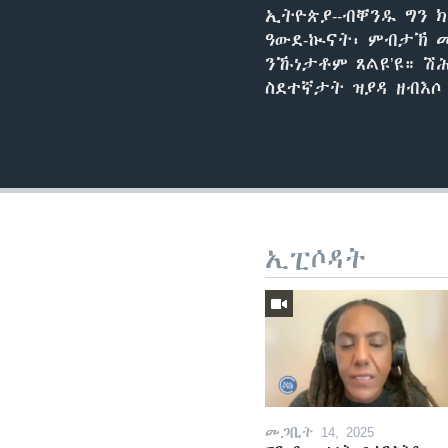
ኢትዮጵያ--ብቐንዱ ግን 
ዓውደ-ኲናት፡ ምብታኽ መ
ንኹነታቶም ጸልዩ’ዩ። ሽ
ስደተኛታት ዝያዳ ዘብእሶ 
ኢፒሶዳት
መጋቢት 14, 2025