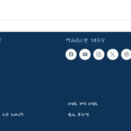
ና
ማሕበራዊ ገጻትና
ህዝቢ ምስ ህዝቢ
 ኣብ ኣመሪካ
ቂሔ ጽልሚ