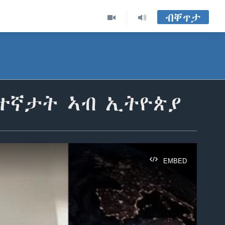
ብቐጥታ
ደተኛታት ኣብ ኢትዮጵያ
EMBED