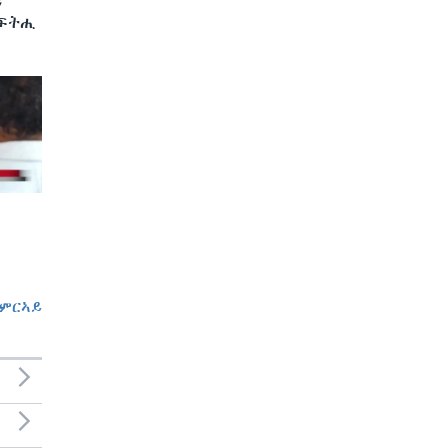
ን
 ፍትሒ
ምርኣይ