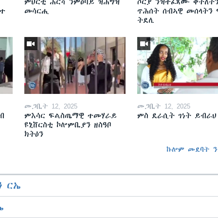
ምህርቲ ሕርሻ ንምዕባይ ዝሕግዝ
ሶርያ ንዝተፈጸሙ ቅትለት
ዘተ
መሳርሒ
ጥሕሰት ሰብኣዊ መሰላትን
ትደሊ
መጋቢት 12, 2025
መጋቢት 12, 2025
ብ
ምእሳር ፍልስጤማዊ ተመሃራይ
ምስ ደራሲት ገነት ይብራህ
ዩኒቨርስቲ ኮሎምቢያን ዘስዓቦ
ክትዕን
ኩሎም መደባት ን
 ርኤ
ኤ