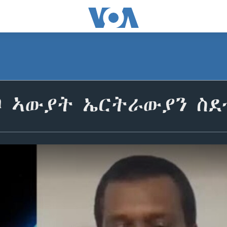
ቦ ኣውያት ኤርትራውያን ስ