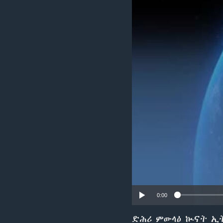
ቂሔ ጽልሚ
0:00
ድሕሪ ምውላዕ ኲናት ኢት