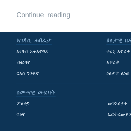
Continue reading
ኣገዳሲ ሓበሬታ
ዕለታዊ ዜ
ኣገባብ ኣተኣናግዳ
ቀርኒ ኣፍሪቃ
ብዛዕባና
ኣፍሪቃ
ርእሰ ዓንቀጽ
ዕለታዊ ፈነወ
ሰሙናዊ መደባት
ፖለቲካ
መንእሰያት
ጥዕና
ኤርትራውያን