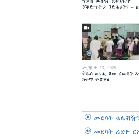
ግንዛበ መሰላት ደቀንስትዮ
ንቕድሚት'ዶ ንድሕሪት? -- 
መጋቢት 13, 2025
ቅዱስ ወርሒ ጾመ ረመዳን ኣ
ከተማ ምጽዋዕ
መደባት ቴሌቭዥን
መደባት ሬድዮ ር