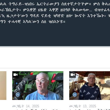
ክልል ትግራይ--ዝነበሩ ኤርትራውያን ስደተኛታት’ዮም። ምስ ቅ
ራኸቢታት፡ ምእዋጅ ህጹጽ ኣዋጅ ዘስዓቦ ቅልውላው... ብዝተፈላ
ሕ’ኳ ዜጋታት’ውን ግዳይ ናይቲ ዝካየድ ዘሎ ኲናት እንተዀኑ፡ 
ግን ተሓላቒ ኣካል’ውን ስለ ዝሰኣኑ’ዩ።
መጋቢት 14, 2025
መጋቢት 13, 2025