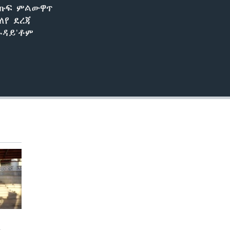
ልጡፍ ምልውዋጥ
ለየ ደረጃ
ጉዳይ’ቶም