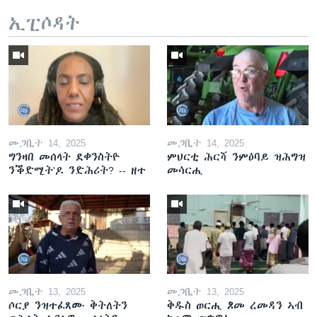
ኢፒሶዳት
መጋቢት 14, 2025
መጋቢት 14, 2025
ግንዛበ መሰላት ደቀንስትዮ
ምህርቲ ሕርሻ ንምዕባይ ዝሕግዝ
ንቕድሚት'ዶ ንድሕሪት? -- ዘተ
መሳርሒ
መጋቢት 13, 2025
መጋቢት 13, 2025
ሶርያ ንዝተፈጸሙ ቅትለትን
ቅዱስ ወርሒ ጾመ ረመዳን ኣብ