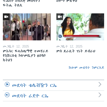
ጥሕሰት ሰብኣዊ መሰላትን
ከተማ ምጽዋዕ
ፍትሒ ትደሊ
መጋቢት 12, 2025
መጋቢት 12, 2025
ምእሳር ፍልስጤማዊ ተመሃራይ
ምስ ደራሲት ገነት ይብራህ
ዩኒቨርስቲ ኮሎምቢያን ዘስዓቦ
ክትዕን
ኩሎም መደባት ንምርኣይ
መደባት ቴሌቭዥን ርኤ
መደባት ሬድዮ ርኤ