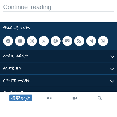
Continue reading
ማሕበራዊ ገጻትና
ኣገዳሲ ሓበሬታ
ዕለታዊ ዜና
ሰሙናዊ መደባት
ፍሉይ ዓምዲ
ብቐጥታ
ብዛዕባ ድምጺ ኣሜሪካ ፈነወ ቋንቋ ትግርኛ