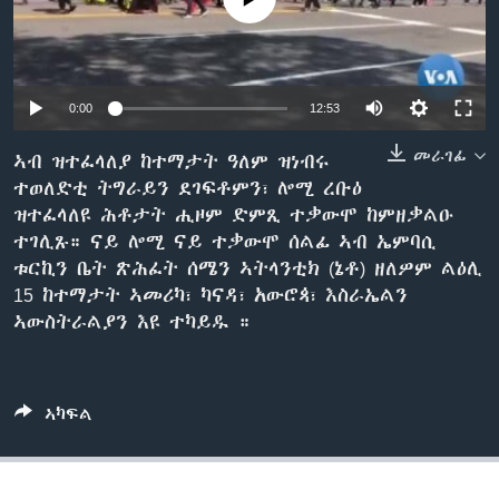
ቂሔ ጽልሚ
ቋንቋታት
0:00
12:53
መራገፊ
ኣብ ዝተፈላለያ ከተማታት ዓለም ዝነብሩ
ተወለድቲ ትግራይን ደገፍቶምን፣ ሎሚ ረቡዕ
ዝተፈላለዩ ሕቶታት ሒዞም ድምጺ ተቃውሞ ከምዘቃልዑ
ተገሊጹ። ናይ ሎሚ ናይ ተቃውሞ ሰልፊ ኣብ ኤምባሲ
ቱርኪን ቤት ጽሕፈት ሰሜን ኣትላንቲክ (ኔቶ) ዘለዎም ልዕሊ
15 ከተማታት ኣመሪካ፣ ካናዳ፣ አውሮጳ፣ እስራኤልን
ኣውስትራልያን እዩ ተካይዱ ።
ኣካፍል