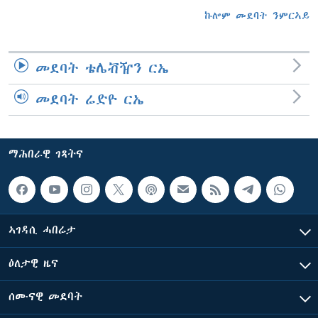
ኩሎም መደባት ንምርኣይ
መደባት ቴሌቭዥን ርኤ
መደባት ሬድዮ ርኤ
ማሕበራዊ ገጻትና
ኣገዳሲ ሓበሬታ
ዕለታዊ ዜና
ሰሙናዊ መደባት