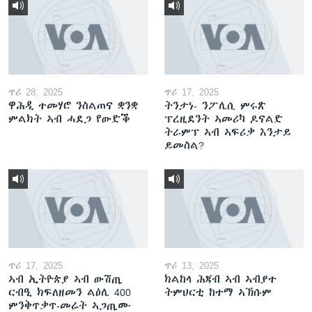
ጥሪ 28, 2025
ጥሪ 17, 2025
ዋሕዲ ተመሃሮ ንስልጠና ቋንቋ
ትንታነ- ንፖሊሲ ምሩጽ
ምልክት ኣብ ሓደጋ የውድቕ
ፕረዚደንት ኣመሪካ ዶናልድ
ትራምፕ ኣብ ኣፍሪቃ እንታይ
ይመስል?
ጥሪ 17, 2025
ጥሪ 13, 2025
ኣብ ኢትዮጵያ ኣብ ውሽጢ
ክልከላ ሕጃብ ኣብ ኣብያተ
ርብዒ ክፍለዘመን ልዕሊ 400
ትምህርቲ ከተማ ኣኽሱም
ምንቅጥቃጥ-መሬት ኣጋጢሙ