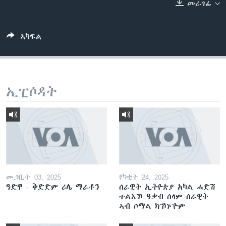
መራገፊ
ቂሔ ጽልሚ
ቋንቋታት
ኣካፍል
ኢፒሶዳት
መጋቢት 03, 2025
የካቲት 24, 2025
ዓድዋ - ቅድድም ሪሌ ማራቶን
ሰራዊት ኢትዮጵያ አካል ሓድሽ
ተልእኾ ዓቃብ ሰላም ሰራዊት
ኣብ ሶማል ክኾኑ'ዮም