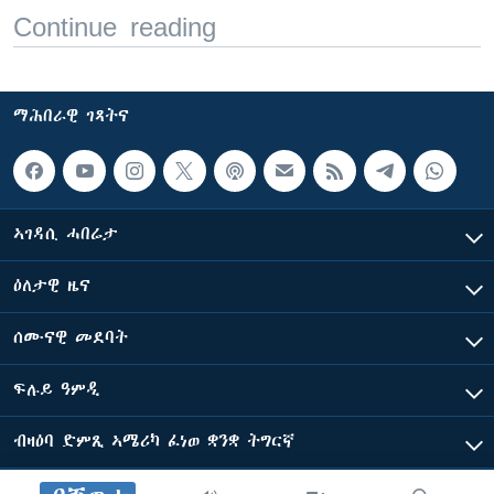
Continue reading
ማሕበራዊ ገጻትና
ኣገዳሲ ሓበሬታ
ዕለታዊ ዜና
ሰሙናዊ መደባት
ፍሉይ ዓምዲ
ብዛዕባ ድምጺ ኣሜሪካ ፈነወ ቋንቋ ትግርኛ