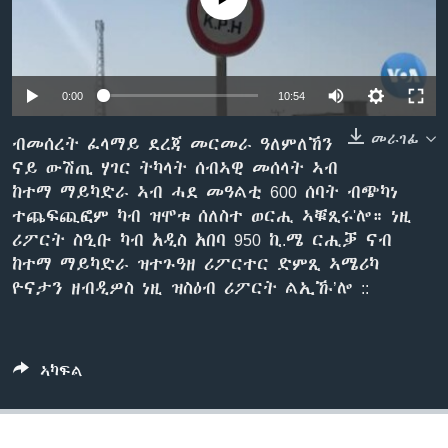
ቂሔ ጽልሚ
ቋንቋታት
0:00
10:54
መራገፊ
ብመሰረት ፈላማይ ደረጃ መርመራ ዓለምለኸን
ናይ ውሽጢ ሃገር ትካላት ሰብኣዊ መሰላት ኣብ
ከተማ ማይካድራ ኣብ ሓደ መዓልቲ 600 ሰባት ብጭካነ
ተጨፍጪፎም ካብ ዝሞቱ ሰለስተ ወርሒ ኣቑጺሩ'ሎ። ነዚ
ሪፖርት ስዒቡ ካብ አዲስ አበባ 950 ኪ.ሜ ርሒቓ ናብ
ከተማ ማይካድራ ዝተጉዓዘ ሪፖርተር ድምጺ ኣሜሪካ
ዮናታን ዘብዲዎስ ነዚ ዝስዕብ ሪፖርት ልኢኹ’ሎ ::
ኣካፍል