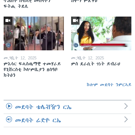
ጥሕሰት ሰብኣዊ መሰላትን
ከተማ ምጽዋዕ
ፍትሒ ትደሊ
መጋቢት 12, 2025
መጋቢት 12, 2025
ምእሳር ፍልስጤማዊ ተመሃራይ
ምስ ደራሲት ገነት ይብራህ
ዩኒቨርስቲ ኮሎምቢያን ዘስዓቦ
ክትዕን
ኩሎም መደባት ንምርኣይ
መደባት ቴሌቭዥን ርኤ
መደባት ሬድዮ ርኤ