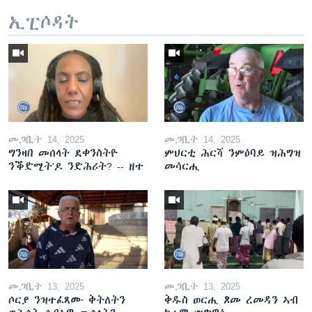
ኢፒሶዳት
መጋቢት 14, 2025
መጋቢት 14, 2025
ግንዛበ መሰላት ደቀንስትዮ
ምህርቲ ሕርሻ ንምዕባይ ዝሕግዝ
ንቕድሚት'ዶ ንድሕሪት? -- ዘተ
መሳርሒ
መጋቢት 13, 2025
መጋቢት 13, 2025
ሶርያ ንዝተፈጸሙ ቅትለትን
ቅዱስ ወርሒ ጾመ ረመዳን ኣብ