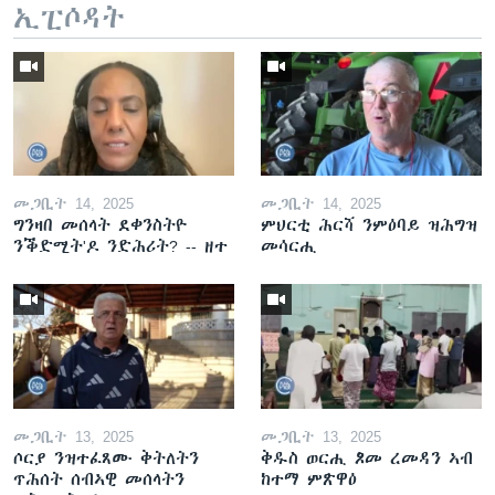
ኢፒሶዳት
መጋቢት 14, 2025
መጋቢት 14, 2025
ግንዛበ መሰላት ደቀንስትዮ
ምህርቲ ሕርሻ ንምዕባይ ዝሕግዝ
ንቕድሚት'ዶ ንድሕሪት? -- ዘተ
መሳርሒ
መጋቢት 13, 2025
መጋቢት 13, 2025
ሶርያ ንዝተፈጸሙ ቅትለትን
ቅዱስ ወርሒ ጾመ ረመዳን ኣብ
ጥሕሰት ሰብኣዊ መሰላትን
ከተማ ምጽዋዕ