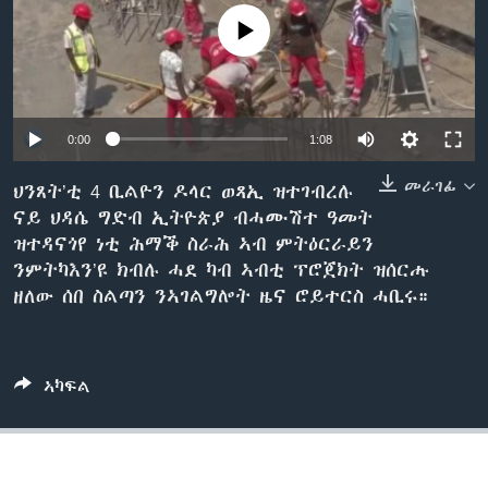
ቂሔ ጽልሚ
No media source currently available
ቋንቋታት
0:00
1:08
መራገፊ
ህንጸት’ቲ 4 ቢልዮን ዶላር ወጻኢ ዝተገብረሉ
ናይ ህዳሴ ግድብ ኢትዮጵያ ብሓሙሽተ ዓመት
ዝተዳናጎየ ነቲ ሕማቕ ስራሕ ኣብ ምትዕርራይን
ንምትካእን’ዩ ክብሉ ሓደ ካብ ኣብቲ ፕሮጀክት ዝሰርሑ
ዘለው ሰበ ስልጣን ንኣገልግሎት ዜና ሮይተርስ ሓቢሩ።
ኣካፍል