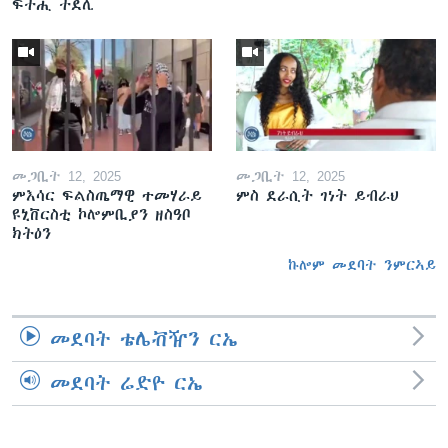
ፍትሒ ትደሊ
መጋቢት 12, 2025
መጋቢት 12, 2025
ምእሳር ፍልስጤማዊ ተመሃራይ
ምስ ደራሲት ገነት ይብራህ
ዩኒቨርስቲ ኮሎምቢያን ዘስዓቦ
ክትዕን
ኩሎም መደባት ንምርኣይ
መደባት ቴሌቭዥን ርኤ
መደባት ሬድዮ ርኤ