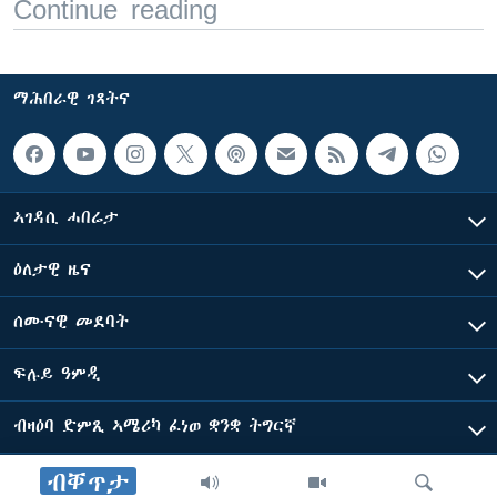
Continue reading
ማሕበራዊ ገጻትና
ኣገዳሲ ሓበሬታ
ዕለታዊ ዜና
ሰሙናዊ መደባት
ፍሉይ ዓምዲ
ብዛዕባ ድምጺ ኣሜሪካ ፈነወ ቋንቋ ትግርኛ
ብቐጥታ
ድምጺ ኣመሪካ ብመሰል ጸሓፊ ዝተሓለወዩ።