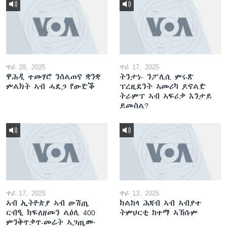
ጥሪ 28, 2025
ጥሪ 17, 2025
ዋሕዲ ተመሃሮ ንስልጠና ቋንቋ
ትንታነ- ንፖሊሲ ምሩጽ
ምልክት ኣብ ሓደጋ የውድቕ
ፕረዚደንት ኣመሪካ ዶናልድ
ትራምፕ ኣብ ኣፍሪቃ እንታይ
ይመስል?
ጥሪ 17, 2025
ጥሪ 13, 2025
ኣብ ኢትዮጵያ ኣብ ውሽጢ
ክልከላ ሕጃብ ኣብ ኣብያተ
ርብዒ ክፍለዘመን ልዕሊ 400
ትምህርቲ ከተማ ኣኽሱም
ምንቅጥቃጥ-መሬት ኣጋጢሙ