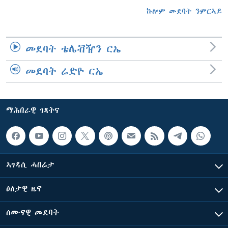
ኩሎም መደባት ንምርኣይ
መደባት ቴሌቭዥን ርኤ
መደባት ሬድዮ ርኤ
ማሕበራዊ ገጻትና
ኣገዳሲ ሓበሬታ
ዕለታዊ ዜና
ሰሙናዊ መደባት