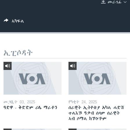
መራገፊ
ቂሔ ጽልሚ
ቋንቋታት
ኣካፍል
ኢፒሶዳት
መጋቢት 03, 2025
የካቲት 24, 2025
ዓድዋ - ቅድድም ሪሌ ማራቶን
ሰራዊት ኢትዮጵያ አካል ሓድሽ
ተልእኾ ዓቃብ ሰላም ሰራዊት
ኣብ ሶማል ክኾኑ'ዮም