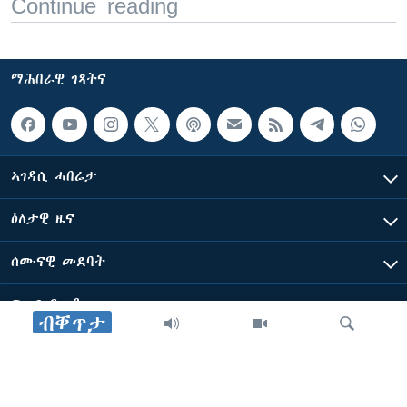
Continue reading
ማሕበራዊ ገጻትና
ኣገዳሲ ሓበሬታ
ዕለታዊ ዜና
ሰሙናዊ መደባት
ፍሉይ ዓምዲ
ብቐጥታ
ብዛዕባ ድምጺ ኣሜሪካ ፈነወ ቋንቋ ትግርኛ
ድምጺ ኣመሪካ ብመሰል ጸሓፊ ዝተሓለወዩ።