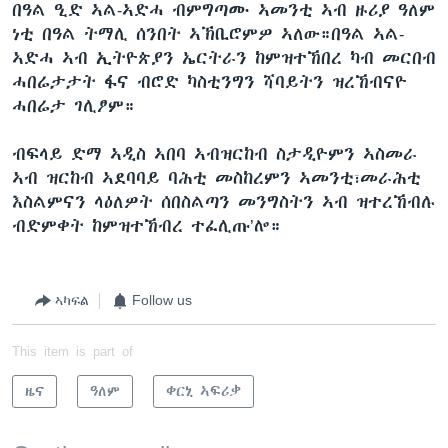
በዓል ዒድ ኣል-ኣድሓ ብምግጣሙ ኣመንቲ ኣብ ዙሪያ ዓለም
ነቲ በዓል ትማሊ ሰንበት ኣኽቢሮምዎ ኣለው።በዓል ኣል-
ኣድሓ ኣብ ኢትዮጵያን ኤርትራን ከምዝተኸበረ ካብ መርበብ
ሓበሬታታት ፋና ብሮድ ካስቲንግን ሻባይትን ዝረኸብናዮ
ሓበሬታ ገሊፆም።
ብፍላይ ድማ ኣዲስ ኣበባ ኣብዝርከብ ስታዲዮምን ኣስመራ
ኣብ ዝርከብ ኣደባባይ ባሕቲ መስከረምን ኣመንቲ፣መራሕቲ
እስልምናን ላዕለዎት ሰበስልጣን መንግስትን ኣብ ዝተረኸብሉ
ብድምቀት ከምዝተኸብረ ተፈሊጡ’ሎ።
ኣካፍል
Follow us
This item is part of
ዜና
ዓለም
ቀርኒ ኣፍሪቃ