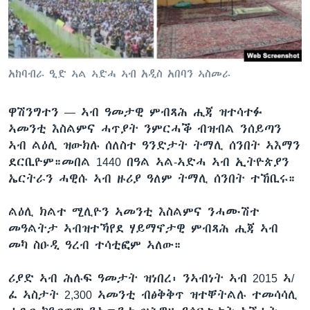
ቂሔ ጽልሚ
ቋንቋታት
አከባብራ ዒድ ኣል ኣድሓ ኣብ አዲስ አበባን ኣስመራ
ዋሽንግተን —
ኣብ ዓመታዊ ምብጻሕ ሒጃ ዝተሳተፉ
ኣመንቲ እስልምና ሓጥያት ንምርሓቕ ብዝብል ንሰይጣን
ኣብ ልዕሊ ዝውክሉ ሰለስተ ዓንድታት ትማሊ ሰንበት ኣእማን
ደርቢዮም።መበል 1440 በዓል ኣል-ኣድሓ ኣብ ኢትዮጵያን
ኤርትራን ሓዊሱ ኣብ ዙሪያ ዓለም ትማሊ ሰንበት ተኸቢሩ።
ልዕሊ ክልተ ሚሊዮን ኣመንቲ እስልምና ንሓሙሽተ
መዓልትታ ኣብዝተኻየደ ሃይማኖታዊ ምብጻሕ ሒጃ ኣብ
መካ ስዑዲ ዓረብ ተሳቲፎም ኣለው።
ሪያድ ኣብ ሕሉፍ ዓመታት ዝነበረ፡ ንኣብነት ኣብ 2015 ኣ/
ፈ ኣስታት 2,300 ኣመንቲ ብፅቅቅጥ ዝተቐትልሉ ተመሳሳሊ