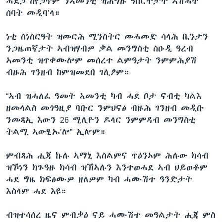
ሓደጋ ከየጋጥም ንኣመንቲ ዝሕግዙ ዓሰርተታት ኣሽሓት
ሰባት መዲባ’ላ።
ነቲ ስነስርዓት ዝመርሕ ሚንስትር መሓመድ ሳላሕ ቢንታን
ንጋዜጠኛታት ኣብዝሃብዎ ቃል መንግስቲ ስዑዲ ዓረብ
ኣመንቲ ዝጥቀሙሎም መሰረተ ልምዓታት ንምምሕያሽ
ብዙሕ ገንዘብ ከምዝመደበ ገሊፆም።
“ኣብ ዝሓለፈ ዓመት ኣመንቲ ካብ ሓደ ቦታ ናብቲ ካልእ
ዘመላልስ መጎዓዚያ ባቡር ንምህናፅ ብዙሕ ገንዘብ መዲቡ
ንመጻኢ እውን 26 ሚሊዮን ዶላር ንምምዳብ መንግስቲ
ትልሚ ኣውፂኡ’ሎ” ኢሎም።
ምብጻሕ ሒጃ ኩሉ ኣማኒ እስልምና ጥዕንኦም ሕሉው ክሳብ
ዝኾነን ክጉዓዙ ክሳብ ዝኽኣሉን እንተወሓደ ኣብ ህይወቶም
ሓደ ግዜ ክፍፅሙዎ ዘለዎም ካብ ሓሙሽተ ዓንድታት
እስላም ሓደ እዩ።
ብዝተሳሰረ ዜና ምብቃዕ ናይ ሓሙሽተ መዓልታት ሒጃ ምስ