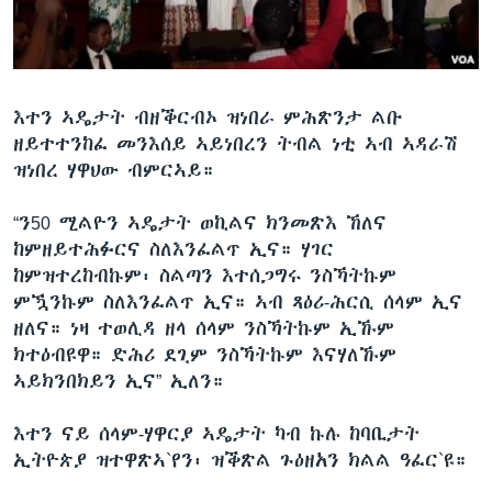
እተን ኣዴታት ብዘቕርብኦ ዝነበራ ምሕጽንታ ልቡ
ዘይተተንከፈ መንእሰይ ኣይነበረን ትብል ነቲ ኣብ ኣዳራሽ
ዝነበረ ሃዋህው ብምርኣይ።
“ን50 ሚልዮን ኣዴታት ወኪልና ክንመጽእ ኸለና
ከምዘይተሕፉርና ስለእንፈልጥ ኢና። ሃገር
ከምዝተረከብኩም፡ ስልጣን እተሰጋግሩ ንስኻትኩም
ምዃንኩም ስለእንፈልጥ ኢና። ኣብ ጻዕሪ-ሕርሲ ሰላም ኢና
ዘለና። ነዛ ተወሊዳ ዘላ ሰላም ንስኻትኩም ኢኹም
ክተዕብዩዋ። ድሕሪ ደጊም ንስኻትኩም እናሃለኹም
ኣይክንበክይን ኢና” ኢለን።
እተን ናይ ሰላም-ሃዋርያ ኣዴታት ካብ ኩሉ ከባቢታት
ኢትዮጵያ ዝተዋጽኣ`የን፡ ዝቕጽል ጉዕዘአን ክልል ዓፈር`ዩ።