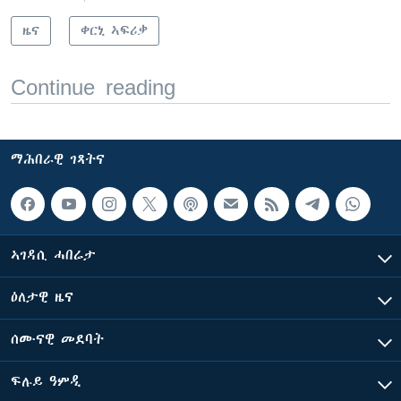
ዜና
ቀርኒ ኣፍሪቃ
Continue reading
ማሕበራዊ ገጻትና
ኣገዳሲ ሓበሬታ
ዕለታዊ ዜና
ሰሙናዊ መደባት
ፍሉይ ዓምዲ