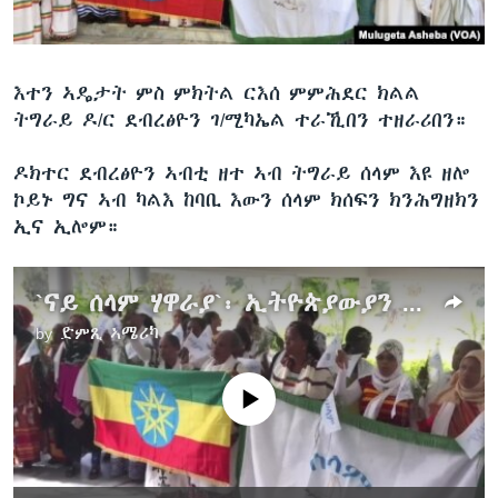
እተን ኣዴታት ምስ ምክትል ርእሰ ምምሕደር ክልል
ትግራይ ዶ/ር ደብረፅዮን ገ/ሚካኤል ተራኺበን ተዘራሪበን።
ዶክተር ደብረፅዮን ኣብቲ ዘተ ኣብ ትግራይ ሰላም እዩ ዘሎ
ኮይኑ ግና ኣብ ካልእ ከባቢ እውን ሰላም ክሰፍን ክንሕግዘክን
ኢና ኢሎም።
`ናይ ሰላም ሃዋራያ`፡ ኢትዮጵያውያን ኣዴታት ኣብ ምልእቲ`ታ ሃገር ብምዛር ንሰላምን ሓድነትን ይምሕጸና
by
ድምጺ ኣሜሪካ
No media source currently available