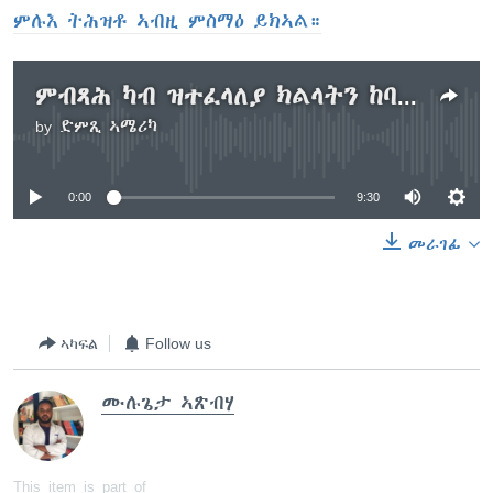
ምሉእ ትሕዝቶ ኣብዚ ምስማዕ ይክኣል።
ምብጻሕ ካብ ዝተፈላለያ ክልላትን ከባቢታት ዝተወከላ ኣዴታት ኣምባሳደራት ሰላም ኣብ ከተማ መቐለን ባህርዳርን
by
ድምጺ ኣሜሪካ
No media source currently available
0:00
9:30
መራገፊ
ኣካፍል
Follow us
ሙሉጌታ ኣጽብሃ
This item is part of