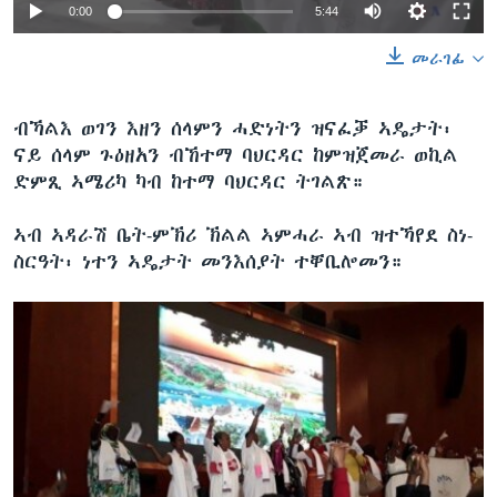
0:00
5:44
መራገፊ
ብኻልእ ወገን እዘን ሰላምን ሓድነትን ዝናፈቓ ኣዴታት፡
ናይ ሰላም ጉዕዘአን ብኸተማ ባህርዳር ከምዝጀመራ ወኪል
ድምጺ ኣሜሪካ ካብ ከተማ ባህርዳር ትገልጽ።
ኣብ ኣዳራሽ ቤት-ምኽሪ ኽልል ኣምሓራ ኣብ ዝተኻየደ ስነ-
ስርዓት፡ ነተን ኣዴታት መንእሰያት ተቐቢሎመን።