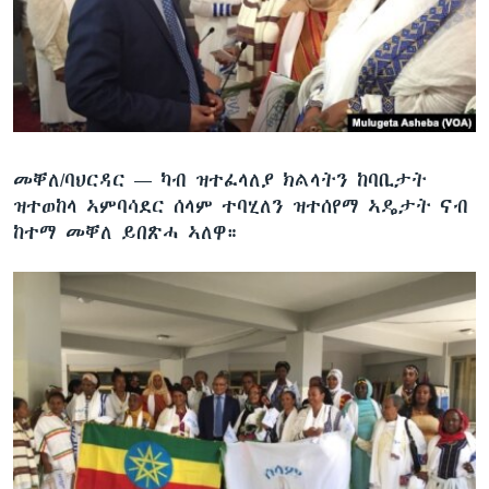
ቂሔ ጽልሚ
ቋንቋታት
መቐለ/ባህርዳር —
ካብ ዝተፈላለያ ክልላትን ከባቢታት
ዝተወከላ ኣምባሳደር ሰላም ተባሂለን ዝተሰየማ ኣዴታት ናብ
ከተማ መቐለ ይበጽሓ ኣለዋ።