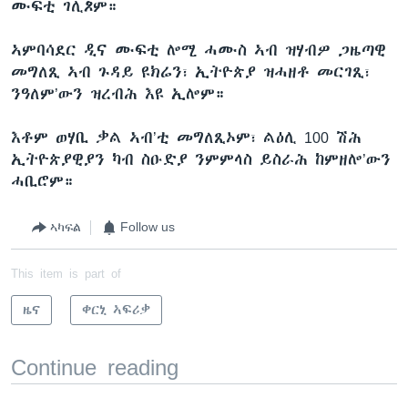
ሙፍቲ ገሊጾም።
ኣምባሳደር ዲና ሙፍቲ ሎሚ ሓሙስ ኣብ ዝሃብዎ ጋዜጣዊ
መግለጺ ኣብ ጉዳይ ዩክሬን፣ ኢትዮጵያ ዝሓዘቶ መርገጺ፣
ንዓለም’ውን ዝረብሕ እዩ ኢሎም።
እቶም ወሃቢ ቃል ኣብ’ቲ መግለጺኦም፣ ልዕሊ 100 ሽሕ
ኢትዮጵያዊያን ካብ ስዑድያ ንምምላስ ይስራሕ ከምዘሎ’ውን
ሓቢሮም።
ኣካፍል
Follow us
This item is part of
ዜና
ቀርኒ ኣፍሪቃ
Continue reading