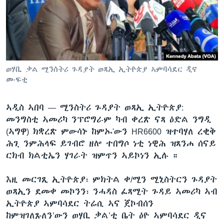
ቂሔ ጽልሚ
ቋንቋታት
ወሃቢ ቃል ሚንስትሪ ጉዳያት ወጻኢ ኢትዮጵያ ኣምባሳደር ዲና
ሙፍቲ
ኣዲስ ኣበባ —
ሚንስትሪ ጉዳያት ወጻኢ ኢትዮጵያ:
መንግስቲ ኣመሪካ ንፕሮግራም ካብ ቀረጽ ናጻ ዕድል ንግዲ
(ኣግዋ) ክቋረጽ ምውሳኑ ከምኡ'ውን HR6600 ዝተባሃለ ረቂቅ
ሕጊ ንምሕላፍ ይገብሮ ዘሎ ተበግሶ ነቲ ነዊሕ ዝጸንሐ ሰናይ
ርክብ ክልቲኤን ሃገራት ዝምጥን ኣይኮነን ኢሉ ።
እዚ መርገጺ ኢትዮጵያ፣ ምክትል ቀ/ሚን ሚኒስትርን ጉዳያት
ወጻኢን ደመቀ መኮንን፣ ንሓዳስ ፈጻሚት ጉዳይ ኣመሪካ ኣብ
ኢትዮጵያ ኣምባሳደር ትሬሲ ኣና ጀኮብሰን
ከምዝገለጹለን’ውን ወሃቢ ቃል’ቲ ቤት ዕዮ ኣምባሳደር ዲና