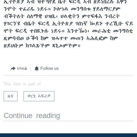
ኢትዮጵያ ኣብ ዝተኻየደ ቤት ፍርዲ ኣብ ዘይነበረሉ እዋን
ንሞት ተፈሪዱ ነይሩ። ኮሎነል መንግስቱ ሃይለማርያም
ብቕትለት ሰለማዊ ህዝቢ፡ ህልቂትን ምጥፍፋእ ንብረት
ሃገርን’ዩ ብቤት ፍርዲ ኢትዮጵያ ገበነኛ ኰይኑ ተረኺቡ ናይ
ሞት ፍርዲ ተበዪኑሉ ነይሩ። እንተዀነ፡ መራሕቲ መንግስቲ
ዚምባብወ ዑቕባ ከም ዝሓተተ መጠን ኣሕሊፎም ከም
ዘይህቡዎ ክገልጹ’ዮም ጸኒሖም'ዮም።
ኣካፍል
Follow us
This item is part of
ዜና
ቀርኒ ኣፍሪቃ
Continue reading