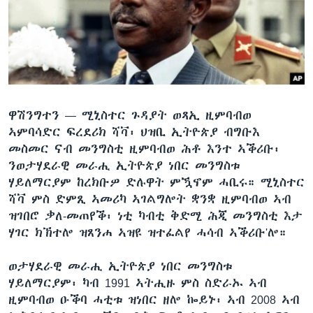
ቂሔ ጽልሚ
ቋንቋታት
ዋሽንግተን —
ሚኒስተር ጉዳያት ወጻኢ ዚምባብወ
ኣምባሳድር ፍረደሪክ ሻቫ፡ ህዝቢ ኢትዮጵያ ብግቡእ
መስመር ናብ መንግስቲ ዚምባብወ ሕቶ እንተ ኣቕሪቡ፡
ንወታሃደራዊ መራሒ ኢትዮጵያ ነበር መንግስቱ
ሃይለማርያም ከረክቡዎ ድሉዋት ምዃኖም ሓቢሩ። ሚኒስተር
ሻቫ ምስ ድምጺ ኣመሪካ ኣገልግሎት ቋንቋ ዚምባብወ ኣብ
ዝገበሮ ቃለ-መጠየቕ፡ ነቲ ካብቲ ቅድሚ ሕጂ መንግስቲ እታ
ሃገር ክኽተሎ ዝጸንሐ ኣዝዩ ዝተፈልየ ሓሳብ ኣቕሪቡ'ሎ።
ወታሃደራዊ መራሒ ኢትዮጵያ ነበር መንግስቱ
ሃይለማርያም፡ ካብ 1991 ኣትሒዙ ምስ ስድራኡ ኣብ
ዚምባብወ ዑቕባ ሓቲቱ ዝነበር ዘሎ ኰይኑ፡ ኣብ 2008 ኣብ