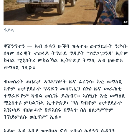
ቂሔ ጽልሚ
ቋንቋታት
ፋይል
ዋሽንግተን —
ኣብ ሱዳን ዑቕባ ዝሓተቱ ወተሃደራት ዓቃብ-
ሰላም ሰራዊት ተወላዶ ትግራይ ግዳያት “ፕሮፓጋንዳ” ኢዮም
ክብል ሚኒስትሪ ምክልኻል ኢትዮጵያ ትማሊ ኣብ ዘውጽኦ
መግለጺ ገሊጹ።
ብመሰረት ሓበሬታ ኣገልግሎት ዜና ፈረንሳ፡ እቲ መግለጺ
እቶም ወታሃደራት ግዳይን መሳርሒን ስኑዕ ዜና መራሕቲ
ትግራይ’ዮም ክብል ወሲኹ ይሕብር። ኣስዒቡ እቲ መግለጺ
ሚኒስትሪ ምክልኻል ኢትዮጵያ፡ “ገለ ካብቶም ወታሃደራት
እንኮላይ ብህወሓት ከይእሰሩ ስግኣት ስለ ዘለዎም’ዮም
ንኸይምለሱ ወሲኖም” ኢሉ።
እቶም ኣብ ኣቢየ ዝተባህለ ናይ ደቡብ ሱዳንን ሱዳንን