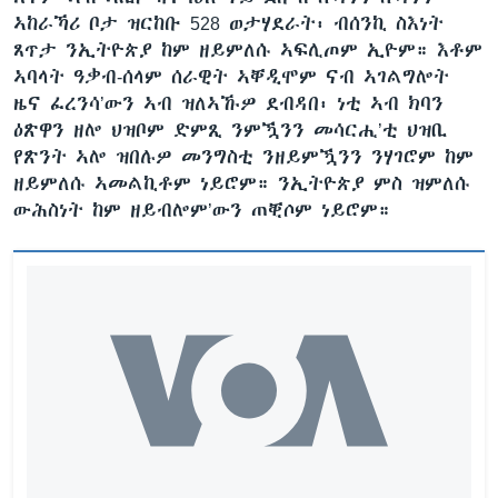
ኣከራኻሪ ቦታ ዝርከቡ 528 ወታሃደራት፡ ብሰንኪ ስእነት
ጸጥታ ንኢትዮጵያ ከም ዘይምለሱ ኣፍሊጦም ኢዮም። እቶም
ኣባላት ዓቃብ-ሰላም ሰራዊት ኣቐዲሞም ናብ ኣገልግሎት
ዜና ፈረንሳ’ውን ኣብ ዝለኣኹዎ ደብዳበ፡ ነቲ ኣብ ክባን
ዕጽዋን ዘሎ ህዝቦም ድምጺ ንምዃንን መሳርሒ’ቲ ህዝቢ
የጽንት ኣሎ ዝበሉዎ መንግስቲ ንዘይምዃንን ንሃገሮም ከም
ዘይምለሱ ኣመልኪቶም ነይሮም። ንኢትዮጵያ ምስ ዝምለሱ
ውሕስነት ከም ዘይብሎም’ውን ጠቒሶም ነይሮም።