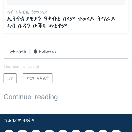
ኣብ ርእሲ'ዚ ንምርኣይ
ኢትዮጵያዊያን ዓቀብቲ ሰላም ተወላዶ ትግራይ
ኣብ ሱዳን ዑቕባ ሓቲቶም
ኣካፍል
Follow us
This item is part of
ዜና
ቀርኒ ኣፍሪቃ
Continue reading
ማሕበራዊ ገጻትና