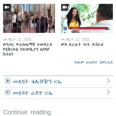
መጋቢት 12, 2025
መጋቢት 12, 2025
ምእሳር ፍልስጤማዊ ተመሃራይ
ምስ ደራሲት ገነት ይብራህ
ዩኒቨርስቲ ኮሎምቢያን ዘስዓቦ
ክትዕን
ኩሎም መደባት ንምርኣይ
መደባት ቴሌቭዥን ርኤ
መደባት ሬድዮ ርኤ
Continue reading