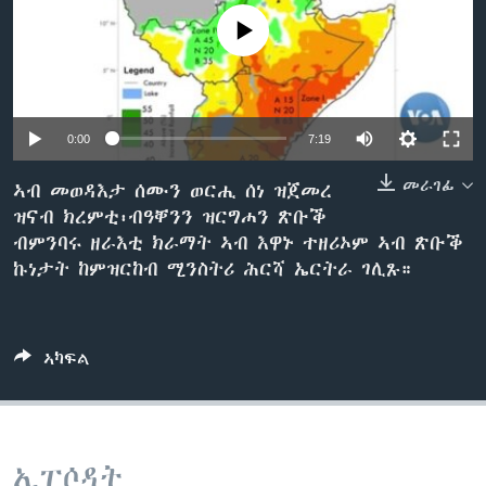
ቂሔ ጽልሚ
No media source currently available
ቋንቋታት
0:00
7:19
መራገፊ
ኣብ መወዳእታ ሰሙን ወርሒ ሰነ ዝጀመረ
ዝናብ ክረምቲ፡ብዓቐንን ዝርግሐን ጽቡቕ
ብምንባሩ ዘራእቲ ክራማት ኣብ እዋኑ ተዘሪኦም ኣብ ጽቡቕ
ኩነታት ከምዝርከብ ሚንስትሪ ሕርሻ ኤርትራ ገሊጹ።
ኣካፍል
ኢፒሶዳት