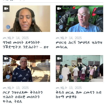
መጋቢት 14, 2025
መጋቢት 14, 2025
ግንዛበ መሰላት ደቀንስትዮ
ምህርቲ ሕርሻ ንምዕባይ ዝሕግዝ
ንቕድሚት'ዶ ንድሕሪት? -- ዘተ
መሳርሒ
መጋቢት 13, 2025
መጋቢት 13, 2025
ሶርያ ንዝተፈጸሙ ቅትለትን
ቅዱስ ወርሒ ጾመ ረመዳን ኣብ
ጥሕሰት ሰብኣዊ መሰላትን
ከተማ ምጽዋዕ
ፍትሒ ትደሊ