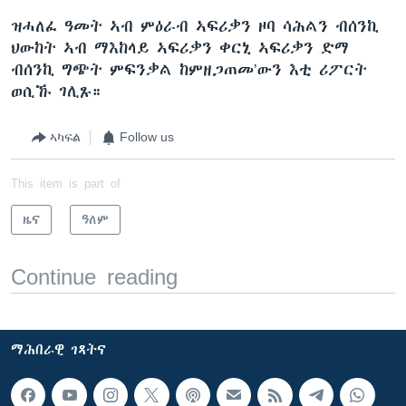
ዝሓለፈ ዓመት ኣብ ምዕራብ ኣፍሪቃን ዞባ ሳሕልን ብሰንኪ
ህውከት ኣብ ማእከላይ ኣፍሪቃን ቀርኒ ኣፍሪቃን ድማ
ብሰንኪ ግጭት ምፍንቃል ከምዘጋጠመ’ውን እቲ ሪፖርት
ወሲኹ ገሊጹ።
ኣካፍል
Follow us
This item is part of
ዜና
ዓለም
Continue reading
ማሕበራዊ ገጻትና