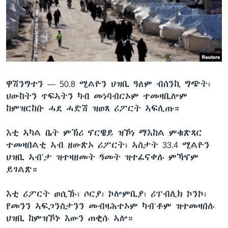
ቂሔ ጽልሚ
ቋንቋታት
ዋሽንግተን —
50.8 ሚልዮን ህዝቢ ዓለም ብሰንኪ ግጭት፣
ህውከትን ጥፍኣትን ካብ መነባብርኦም ተመዛቢሎም
ከምዝርከቡ ሓደ ሓድሽ ዝወጸ ሪፖርት ኣፍሊጡ።
እቲ ኣካል ቤት ምኽሪ ኖርዌይ ዝኾነ ማእከል ምቁጽጻር
ተመዛበልቲ ኣብ ዘውጽኦ ሪፖርት፣ ኣስታት 33.4 ሚልዮን
ህዝቢ ኣብ’ታ ዝተዛዘመት ዓመት ዝተፈናቀሉ ምኻኖም
ይገልጽ።
እቲ ሪፖርት ወሲኹ፣ ሶርያ፣ ኮሎምቢያ፣ ሪፐብሊክ ኮንኮ፣
የመንን ኣፍጋንስታንን መብዛሕተኦም ካብ’ቶም ዝተመዛበሉ
ህዝቢ ከምዝኾኑ እውን ጠቂሱ ኣሎ።