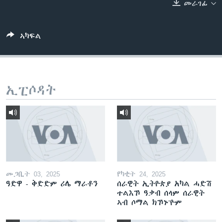
መራገፊ
ቂሔ ጽልሚ
ቋንቋታት
ኣካፍል
ኢፒሶዳት
መጋቢት 03, 2025
የካቲት 24, 2025
ዓድዋ - ቅድድም ሪሌ ማራቶን
ሰራዊት ኢትዮጵያ አካል ሓድሽ
ተልእኾ ዓቃብ ሰላም ሰራዊት
ኣብ ሶማል ክኾኑ'ዮም