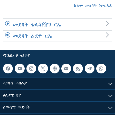
ኩሎም መደባት ንምርኣይ
መደባት ቴሌቭዥን ርኤ
መደባት ሬድዮ ርኤ
ማሕበራዊ ገጻትና
ኣገዳሲ ሓበሬታ
ዕለታዊ ዜና
ሰሙናዊ መደባት