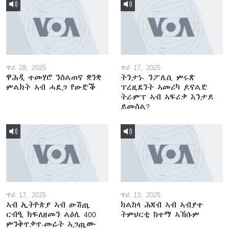
ጥሪ 28, 2025
ጥሪ 17, 2025
ዋሕዲ ተመሃሮ ንስልጠና ቋንቋ
ትንታነ- ንፖሊሲ ምሩጽ
ምልክት ኣብ ሓደጋ የውድቕ
ፕረዚደንት ኣመሪካ ዶናልድ
ትራምፕ ኣብ ኣፍሪቃ እንታይ
ይመስል?
ጥሪ 17, 2025
ጥሪ 13, 2025
ኣብ ኢትዮጵያ ኣብ ውሽጢ
ክልከላ ሕጃብ ኣብ ኣብያተ
ርብዒ ክፍለዘመን ልዕሊ 400
ትምህርቲ ከተማ ኣኽሱም
ምንቅጥቃጥ-መሬት ኣጋጢሙ