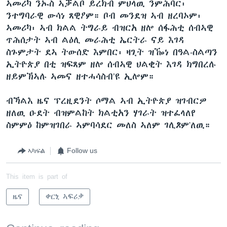
ኣመሪካ ንኡስ ኣቓልቦ ይረክብ ምህላዉ ንምሕባር፡
ንተግባራዊ ውሳነ ጸዊዖም። ቦብ መንደዝ ኣብ ዘረባኦም፡
ኣመሪካ፡ ኣብ ክልል ትግራይ ብዝርአ ዘሎ ሰፋሕቲ ሰብኣዊ
ጥሕሰታት ኣብ ልዕሊ መራሕቲ ኤርትራ ናይ እገዳ
ስጉምታት ደኣ ትውሰድ እምበር፡ ዛጊት ዝዀነ በዓል-ስልጣን
ኢትዮጵያ በቲ ዝፍጸም ዘሎ ሰብኣዊ ህልቂት እገዳ ክግበረሉ
ዘይምኽኣሉ ኣመና ዘተሓሳስብ’ዩ ኢሎም።
ብኻልእ ዜና ፕረዚደንት ሶማል ኣብ ኢትዮጵያ ዝገብርዎ
ዘለዉ ዑደት ብዝምልከት ክልቲአን ሃገራት ዝተፈላለየ
ስምምዕ ከምዝገበራ ኣምባሳደር መለስ ኣለም ገሊጾም'ለዉ።
ኣካፍል
Follow us
This item is part of
ዜና
ቀርኒ ኣፍሪቃ