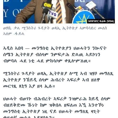
ቂሔ ጽልሚ
ቋንቋታት
ወሃቢ ቃል ሚንስትሪ ጉዳያት ወጻኢ ኢትዮጵያ ኣምባሳደር መለስ
ኣለም -ፋይል
ኣዲስ ኣበባ —
መንግስቲ ኢትዮጵያን ህወሓትን ንኲናት
ሰሜን ኢትዮጵያ ብሰላም ንምፍታሕ ድልዉ ኣይኮነን
ብምባል ሓደ ነቲ ሓደ ምክሳሶም ቀጺሎም'ለዉ።
ሚንስትሪ ጉዳያት ወጻኢ ኢትዮጵያ ሎሚ ኣብ ዝሃቦ መግለጺ
ኢትዮጵያ ንኸይዲ ሰላም ሕብረት ኣፍሪቃ ኣብ ዘለዋ
መርገጺ ጸኒዓ እያ ዘላ ኢሉ።
ህወሓት ብወገኑ ብሕብረት ኣፍሪቃ ንዝምራሕ ከይዲ ሰላም
ብዘይቅድመ ኹነት ከም ዝቅበል ዘፍለጠ እዃ እንተኾነ
መንግስቲ ኢትዮጵያ ነዚ ናይ ህወሓት መግለጺ ዛጊት
ቀጥተኛ መልሲ ኣይሃበሉን።