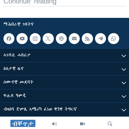
Continue reading
ማሕበራዊ ገጻትና
ኣገዳሲ ሓበሬታ
ዕለታዊ ዜና
ሰሙናዊ መደባት
ፍሉይ ዓምዲ
ብዛዕባ ድምጺ ኣሜሪካ ፈነወ ቋንቋ ትግርኛ
ብቐጥታ
ድምጺ ኣመሪካ ብመሰል ጸሓፊ ዝተሓለወዩ።