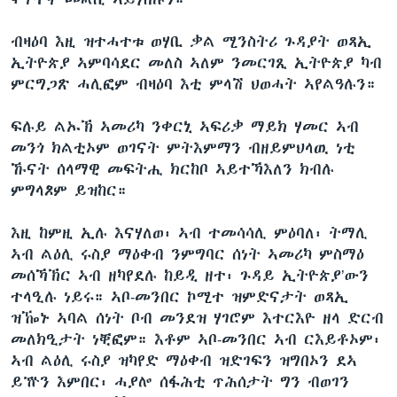
ብዛዕባ እዚ ዝተሓተቱ ወሃቢ ቃል ሚንስትሪ ጉዳያት ወጻኢ
ኢትዮጵያ ኣምባሳደር መለስ ኣለም ንመርገጺ ኢትዮጵያ ካብ
ምርግጋጽ ሓሊፎም ብዛዕባ እቲ ምላሽ ህወሓት ኣየልዓሉን።
ፍሉይ ልኡኽ ኣመሪካ ንቀርኒ ኣፍሪቃ ማይክ ሃመር ኣብ
መንጎ ክልቲኦም ወገናት ምትእምማን ብዘይምህላዉ ነቲ
ኹናት ሰላማዊ መፍትሒ ክርከቦ ኣይተኻእለን ክብሉ
ምግላጾም ይዝከር።
እዚ ከምዚ ኢሉ እናሃለወ፡ ኣብ ተመሳሳሊ ምዕባለ፡ ትማሊ
ኣብ ልዕሊ ሩስያ ማዕቀብ ንምግባር ሰነት ኣመሪካ ምስማዕ
መሰኻኽር ኣብ ዘካየደሉ ከይዲ ዘተ፡ ጉዳይ ኢትዮጵያ’ውን
ተላዒሉ ነይሩ። ኣቦ-መንበር ኮሚተ ዝምድናታት ወጻኢ
ዝዀኑ ኣባል ሰነት ቦብ መንደዝ ሃገሮም እተርእዮ ዘላ ድርብ
መለክዒታት ነቒፎም። እቶም ኣቦ-መንበር ኣብ ርእይቶኦም፡
ኣብ ልዕሊ ሩስያ ዝካየድ ማዕቀብ ዝድገፍን ዝግበኦን ደኣ
ይዅን እምበር፡ ሓያሎ ሰፋሕቲ ጥሕሰታት ግን ብወገን