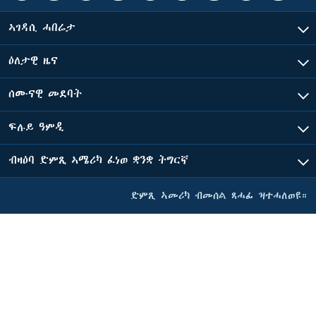
ኣገዳሲ ሓበሬታ
ዕለታዊ ዜና
ሰሙናዊ መደባት
ፍሉይ ዓምዲ
ብዛዕባ ድምጺ ኣሜሪካ ፈነወ ቋንቋ ትግርኛ
ድምጺ ኣመሪካ ብመሰል ጸሓፊ ዝተሓለወዩ።