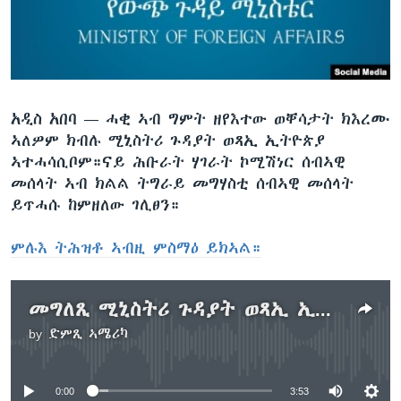
ቂሔ ጽልሚ
ቋንቋታት
አዲስ አበባ —
ሓቂ ኣብ ግምት ዘየእተው ወቐሳታት ክእረሙ
ኣለዎም ክብሉ ሚኒስትሪ ጉዳያት ወጻኢ ኢትዮጵያ
ኣተሓሳሲቦም።ናይ ሕቡራት ሃገራት ኮሚሽነር ሰብኣዊ
መሰላት ኣብ ክልል ትግራይ መግሃስቲ ሰብኣዊ መሰላት
ይጥሓሱ ከምዘለው ገሊፀን።
ምሉእ ትሕዝቶ ኣብዚ ምስማዕ ይክኣል።
መግለጺ ሚኒስትሪ ጉዳያት ወጻኢ ኢትዮጵያ
by
ድምጺ ኣሜሪካ
No media source currently available
0:00
3:53