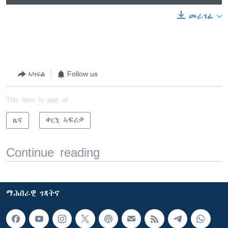
መራገፊ
ኣካፍል
Follow us
This item is part of
ዜና
ቀርኒ ኣፍሪቃ
Continue reading
ማሕበራዊ ገጻትና