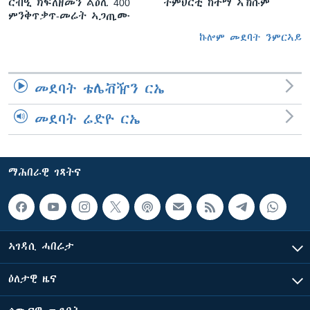
ርብዒ ክፍለዘመን ልዕሊ 400
ትምህርቲ ከተማ ኣኽሱም
ምንቅጥቃጥ-መሬት ኣጋጢሙ
ኩሎም መደባት ንምርኣይ
መደባት ቴሌቭዥን ርኤ
መደባት ሬድዮ ርኤ
ማሕበራዊ ገጻትና
ኣገዳሲ ሓበሬታ
ዕለታዊ ዜና