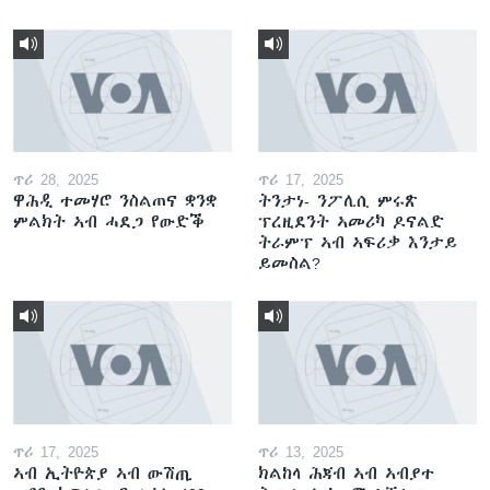
ጥሪ 28, 2025
ጥሪ 17, 2025
ዋሕዲ ተመሃሮ ንስልጠና ቋንቋ
ትንታነ- ንፖሊሲ ምሩጽ
ምልክት ኣብ ሓደጋ የውድቕ
ፕረዚደንት ኣመሪካ ዶናልድ
ትራምፕ ኣብ ኣፍሪቃ እንታይ
ይመስል?
ጥሪ 17, 2025
ጥሪ 13, 2025
ኣብ ኢትዮጵያ ኣብ ውሽጢ
ክልከላ ሕጃብ ኣብ ኣብያተ