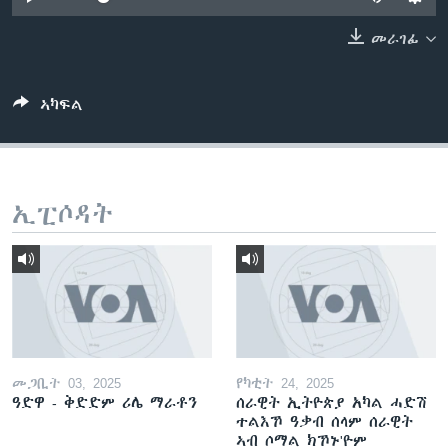
ቂሔ ጽልሚ
ቋንቋታት
መራገፊ
ኣካፍል
ኢፒሶዳት
መጋቢት 03, 2025
የካቲት 24, 2025
ዓድዋ - ቅድድም ሪሌ ማራቶን
ሰራዊት ኢትዮጵያ አካል ሓድሽ
ተልእኾ ዓቃብ ሰላም ሰራዊት
ኣብ ሶማል ክኾኑ'ዮም