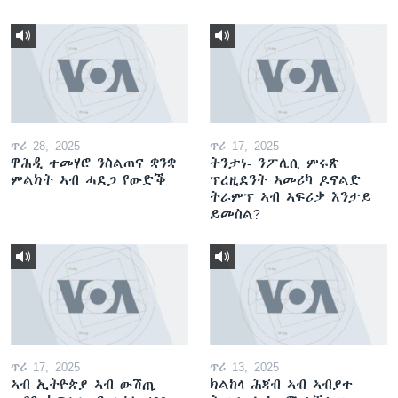
ጥሪ 28, 2025
ጥሪ 17, 2025
ዋሕዲ ተመሃሮ ንስልጠና ቋንቋ
ትንታነ- ንፖሊሲ ምሩጽ
ምልክት ኣብ ሓደጋ የውድቕ
ፕረዚደንት ኣመሪካ ዶናልድ
ትራምፕ ኣብ ኣፍሪቃ እንታይ
ይመስል?
ጥሪ 17, 2025
ጥሪ 13, 2025
ኣብ ኢትዮጵያ ኣብ ውሽጢ
ክልከላ ሕጃብ ኣብ ኣብያተ