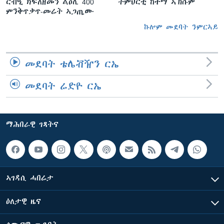
ርብዒ ክፍለዘመን ልዕሊ 400
ትምህርቲ ከተማ ኣኽሱም
ምንቅጥቃጥ-መሬት ኣጋጢሙ
ኩሎም መደባት ንምርኣይ
መደባት ቴሌቭዥን ርኤ
መደባት ሬድዮ ርኤ
ማሕበራዊ ገጻትና
ኣገዳሲ ሓበሬታ
ዕለታዊ ዜና