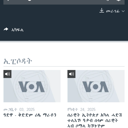
ቂሔ ጽልሚ
ቋንቋታት
መራገፊ
ኣካፍል
ኢፒሶዳት
መጋቢት 03, 2025
የካቲት 24, 2025
ዓድዋ - ቅድድም ሪሌ ማራቶን
ሰራዊት ኢትዮጵያ አካል ሓድሽ
ተልእኾ ዓቃብ ሰላም ሰራዊት
ኣብ ሶማል ክኾኑ'ዮም