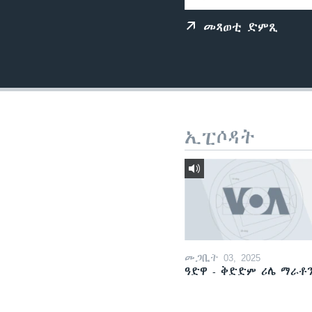
ቂሔ ጽልሚ
መጻወቲ ድምጺ
ኢፒሶዳት
መጋቢት 03, 2025
ዓድዋ - ቅድድም ሪሌ ማራቶ