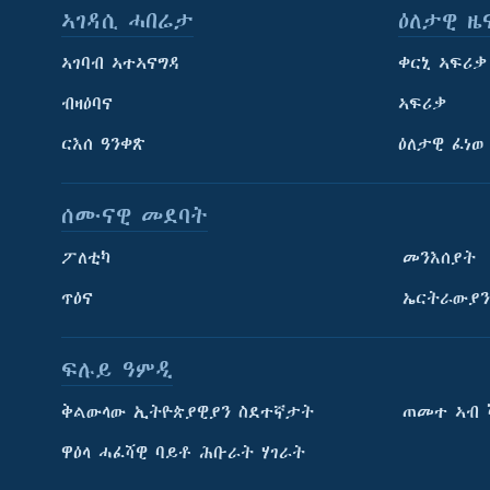
ኣገዳሲ ሓበሬታ
ዕለታዊ ዜ
ኣገባብ ኣተኣናግዳ
ቀርኒ ኣፍሪቃ
ብዛዕባና
ኣፍሪቃ
ርእሰ ዓንቀጽ
ዕለታዊ ፈነወ
ሰሙናዊ መደባት
ፖለቲካ
መንእሰያት
ጥዕና
ኤርትራውያን
ፍሉይ ዓምዲ
ትምህርቲ እንግሊዝኛ
ቅልውላው ኢትዮጵያዊያን ስደተኛታት
ጠመተ ኣብ 
ማሕበራዊ ገጻትና
ዋዕላ ሓፈሻዊ ባይቶ ሕቡራት ሃገራት