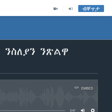
ብቐጥታ
 ንስለያን ንጽልዋ
EMBED
able
3:47