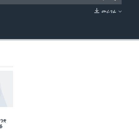
መራገፊ
EMBED
ንቋ
ድቕ