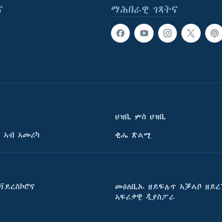
ና
ማሕበራዊ ገጻትና
ህዝቢ ምስ ህዝቢ
 ኣብ ኣመሪካ
ቂሔ ጽልሚ
ቫይረስኮሮና
መዕለቢኡ ዘይፍሉጥ ኣቓልቦ ዘይረ
ኣፍሪቃዊ ዲያስፖራ