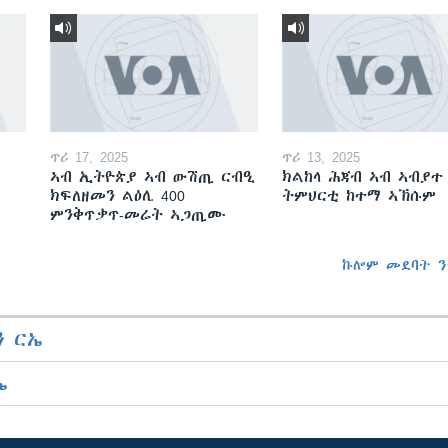
ጥሪ 17, 2025
ጥሪ 13, 2025
ኣብ ኢትዮጵያ ኣብ ውሽጢ ርብዒ
ክልከላ ሕጃብ ኣብ ኣብያተ
ክፍለዘመን ልዕሊ 400
ትምህርቲ ከተማ ኣኽሱም
ምንቅጥቃጥ-መሬት ኣጋጢሙ
ኩሎም መደባት ን
 ርኤ
ኤ