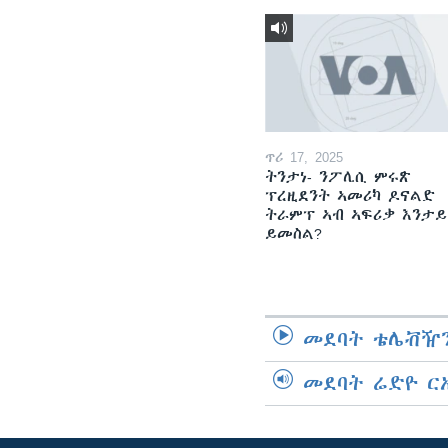
ጥሪ 17, 2025
ትንታነ- ንፖሊሲ ምሩጽ
ፕረዚደንት ኣመሪካ ዶናልድ
ትራምፕ ኣብ ኣፍሪቃ እንታይ
ይመስል?
መደባት ቴሌቭዥን
መደባት ሬድዮ ር