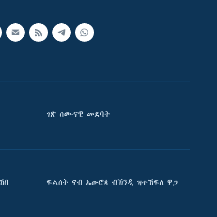
ገጽ ሰሙናዊ መደባት
ኸበ
ፍልሰት ናብ ኤውሮጳ ብኽንዲ ዝተኸፍለ ዋጋ