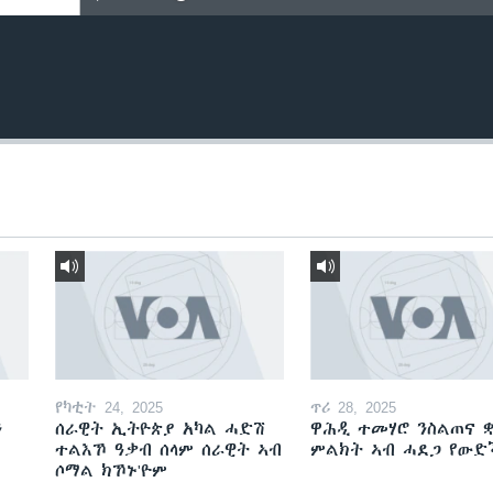
የካቲት 24, 2025
ጥሪ 28, 2025
ን
ሰራዊት ኢትዮጵያ አካል ሓድሽ
ዋሕዲ ተመሃሮ ንስልጠና ቋ
ተልእኾ ዓቃብ ሰላም ሰራዊት ኣብ
ምልክት ኣብ ሓደጋ የው
ሶማል ክኾኑ'ዮም