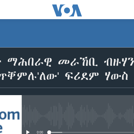
ት ማሕበራዊ መራኸቢ ብዙሃን
ጥቐምሉ'ለው' ፍሪደም ሃውስ
No media source currently avail
0:00