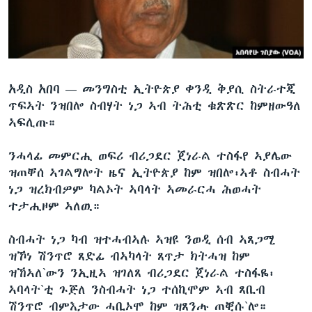
ቂሔ ጽልሚ
ቋንቋታት
አዲስ አበባ —
መንግስቲ ኢትዮጵያ ቀንዲ ቅያሲ ስትራተጂ
ጥፍኣት ንዝበሎ ስብሃት ነጋ ኣብ ትሕቲ ቁጽጽር ከምዘውዓለ
ኣፍሊጡ።
ንሓላፊ መምርሒ ወፍሪ ብሪጋደር ጀነራል ተስፋየ ኣያሌው
ዝጠቐሰ ኣገልግሎት ዜና ኢትዮጵያ ከም ዝበሎ፡ኣቶ ስብሓት
ነጋ ዝረክብዎም ካልኦት ኣባላት ኣመራርሓ ሕወሓት
ተታሒዞም ኣለዉ።
ስብሓት ነጋ ካብ ዝተሓብኣሉ ኣዝዩ ንወዲ ሰብ ኣጸጋሚ
ዝኾነ ሽንጥሮ ጸድፊ ብኣካላት ጸጥታ ክትሓዝ ከም
ዝኸኣለ`ውን ንኢዚኣ ዝገለጸ ብሪጋደር ጀነራል ተስፋዬ፡
ኣባላት`ቲ ጉጅለ ንስብሓት ነጋ ተሰኪሞም ኣብ ጸቢብ
ሽንጥሮ ብምእታው ሓቢኦሞ ከም ዝጸንሑ ጠቒሱ`ሎ።