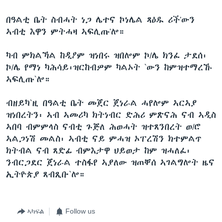
በዓልቲ ቤት ስብሓት ነጋ ሌተና ኮነሌል ጻዕዱ ሪች'ውን
ኣብቲ እዋን ምትሓዛ ኣፍሊጡ'ሎ።
ካብ ምክልኻል ከዲዖም ዝነበሩ ዝበሎም ኮ/ሌ ክንፈ ታደሰ፡
ኮ/ሌ የማነ ካሕሳይ፡ዝርከብዎም ካልኦት `ውን ከምዝተማረኹ
ኣፍሊጡ`ሎ።
ብዘይካ`ዚ በዓልቲ ቤት መጀር ጀነራል ሓየሎም ኣርኣያ
ዝነበረትን፡ ኣብ ኣመሪካ ክትነብር ድሕሪ ምጽናሕ ናብ ኣዲስ
ኣበባ ብምምላስ ናብቲ ጉጅለ ሕወሓት ዝተጸንበረት ወ/ሮ
ኣልጋነሽ መልስ፡ ኣብቲ ናይ ምሓዝ ኦፐረሽን ክተምልጥ
ክትብል ናብ ጸድፊ ብምእታዋ ህይወታ ከም ዝሓለፈ፡
ንብርጋደር ጀነራል ተስፋየ ኣያለው ዝጠቐሰ ኣገልግሎት ዜና
ኢትዮጵያ ጸብጺቡ`ሎ።
ኣካፍል
Follow us