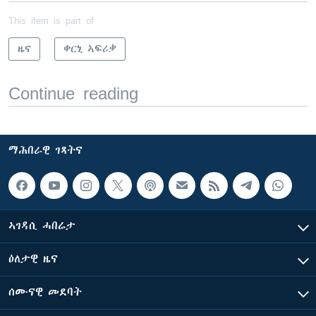
This item is part of
ዜና
ቀርኒ ኣፍሪቃ
Continue reading
ማሕበራዊ ገጻትና
ኣገዳሲ ሓበሬታ
ዕለታዊ ዜና
ሰሙናዊ መደባት