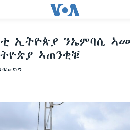
ቲ ኢትዮጵያ ንኤምባሲ ኣመ
ትዮጵያ ኣጠንቂቑ
 ገብረመድህን