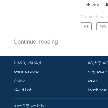
ኣካፍል
This item is part 
ዜና
ቀርኒ
Continue reading
ኣገዳሲ ሓበሬታ
ዕለታዊ ዜ
ኣገባብ ኣተኣናግዳ
ቀርኒ ኣፍሪቃ
ብዛዕባና
ኣፍሪቃ
ርእሰ ዓንቀጽ
ዕለታዊ ፈነወ
ሰሙናዊ መደባት