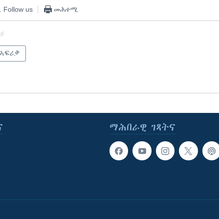
Follow us
መሕተሚ
of
 ኣፍሪቃ
ና
ማሕበራዊ ገጻትና