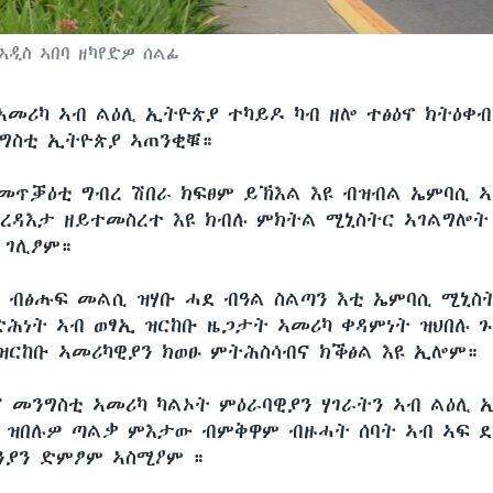
ኣዲስ ኣበባ ዘካየድዎ ሰልፊ
ኣመሪካ ኣብ ልዕሊ ኢትዮጵያ ተካይዶ ካብ ዘሎ ተፅዕኖ ክትዕቀ
ግስቲ ኢትዮጵያ ኣጠንቂቑ።
መጥቓዕቲ ግብረ ሽበራ ክፍፀም ይኽእል እዩ ብዝብል ኤምባሲ ኣ
ረዳእታ ዘይተመስረተ እዩ ክብሉ ምክትል ሚኒስትር ኣገልግሎት
 ገሊፆም።
 ብፅሑፍ መልሲ ዝሃቡ ሓደ ብዓል ስልጣን እቲ ኤምባሲ ሚኒስ
ድሕነት ኣብ ወፃኢ ዝርከቡ ዜጋታት ኣመሪካ ቀዳምነት ዝህበሉ ጉ
ዝርከቡ ኣመሪካዊያን ክወፁ ምትሕስሳብና ክቕፅል እዩ ኢሎም።
ና መንግስቲ ኣመሪካ ካልኦት ምዕራባዊያን ሃገራትን ኣብ ልዕሊ 
 ዝበሉዎ ጣልቃ ምእታው ብምቅዋም ብዙሓት ሰባት ኣብ ኣፍ 
ንያን ድምፆም ኣስሚዖም ።