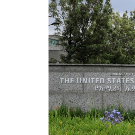
ቂሔ ጽልሚ