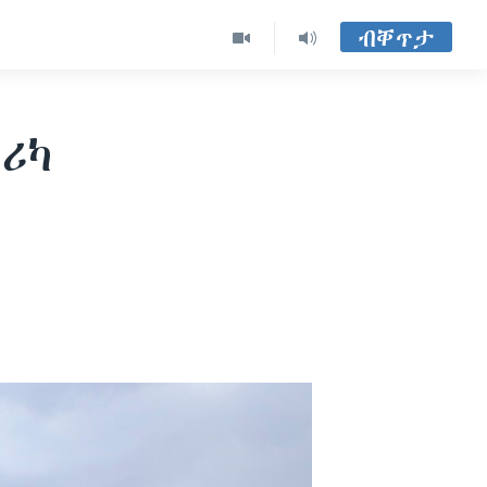
ብቐጥታ
ሪካ