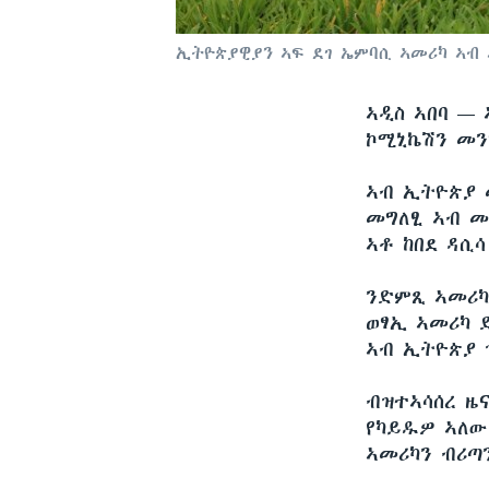
ኢትዮጵያዊያን ኣፍ ደገ ኤምባሲ ኣመሪካ ኣብ 
ኣዲስ ኣበባ —
ኮሚኒኬሽን መን
ኣብ ኢትዮጵያ 
መግለፂ ኣብ መ
ኣቶ ከበደ ዳሲሳ
ንድምጺ ኣመሪካ
ወፃኢ ኣመሪካ 
ኣብ ኢትዮጵያ 
ብዝተኣሳሰረ ዜ
የካይዱዎ ኣለው
ኣመሪካን ብሪጣ