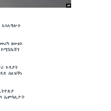
ብ ኣገልግሎት
መሪካ ዘውፅኦ
 ኮሚኒኬሽን
ትሪ ጉዳያት
ዳይ ስለዝኾነ
ኢትዮጵያ
ደገ ኤምባሲታት