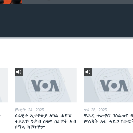
የካቲት 24, 2025
ጥሪ 28, 2025
ን
ሰራዊት ኢትዮጵያ አካል ሓድሽ
ዋሕዲ ተመሃሮ ንስልጠና ቋ
ተልእኾ ዓቃብ ሰላም ሰራዊት ኣብ
ምልክት ኣብ ሓደጋ የው
ሶማል ክኾኑ'ዮም