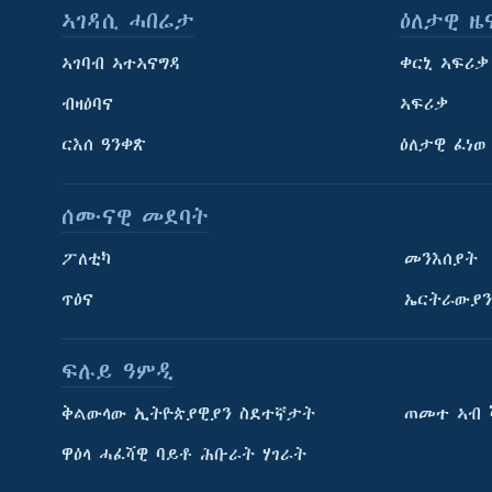
ኣገዳሲ ሓበሬታ
ዕለታዊ ዜ
ኣገባብ ኣተኣናግዳ
ቀርኒ ኣፍሪቃ
ብዛዕባና
ኣፍሪቃ
ርእሰ ዓንቀጽ
ዕለታዊ ፈነወ
ሰሙናዊ መደባት
ፖለቲካ
መንእሰያት
ጥዕና
ኤርትራውያን
ፍሉይ ዓምዲ
ትምህርቲ እንግሊዝኛ
ቅልውላው ኢትዮጵያዊያን ስደተኛታት
ጠመተ ኣብ 
ማሕበራዊ ገጻትና
ዋዕላ ሓፈሻዊ ባይቶ ሕቡራት ሃገራት