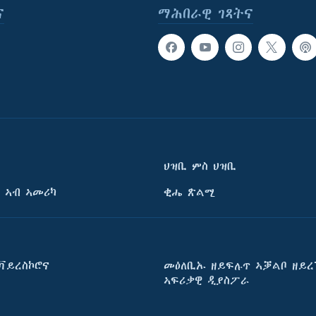
ና
ማሕበራዊ ገጻትና
ህዝቢ ምስ ህዝቢ
 ኣብ ኣመሪካ
ቂሔ ጽልሚ
ቫይረስኮሮና
መዕለቢኡ ዘይፍሉጥ ኣቓልቦ ዘይረ
ኣፍሪቃዊ ዲያስፖራ