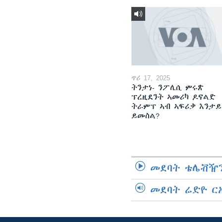
ጥሪ 17, 2025
ትንታነ- ንፖሊሲ ምሩጽ
ፕረዚደንት ኣመሪካ ዶናልድ
ትራምፕ ኣብ ኣፍሪቃ እንታይ
ይመስል?
መደባት ቴሌቭዥን
መደባት ሬድዮ ር