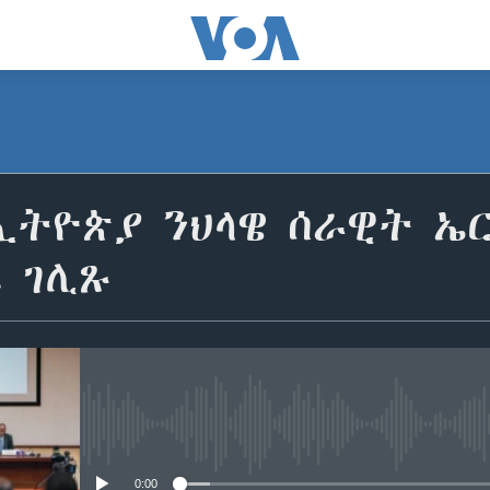
ኢትዮጵያ ንህላዌ ሰራዊት ኤ
 ገሊጹ
No media source currently avail
0:00