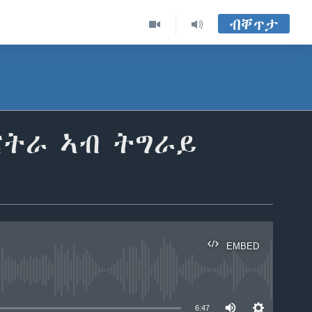
ብቐጥታ
ርትራ ኣብ ትግራይ
EMBED
able
6:47