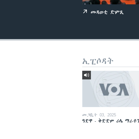
ቂሔ ጽልሚ
መጻወቲ ድምጺ
ኢፒሶዳት
መጋቢት 03, 2025
ዓድዋ - ቅድድም ሪሌ ማራቶ