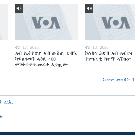
ጥሪ 17, 2025
ጥሪ 13, 2025
ኣብ ኢትዮጵያ ኣብ ውሽጢ ርብዒ
ክልከላ ሕጃብ ኣብ ኣብያተ
ክፍለዘመን ልዕሊ 400
ትምህርቲ ከተማ ኣኽሱም
ምንቅጥቃጥ-መሬት ኣጋጢሙ
ኩሎም መደባት ን
 ርኤ
ኤ