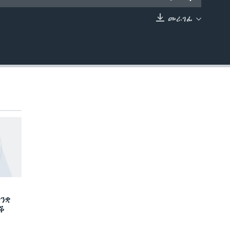
መራገፊ
EMBED
ንቋ
ድቕ