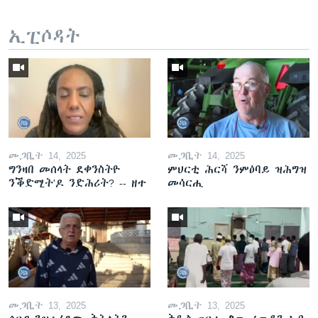
ኢፒሶዳት
መጋቢት 14, 2025
መጋቢት 14, 2025
ግንዛበ መሰላት ደቀንስትዮ
ምህርቲ ሕርሻ ንምዕባይ ዝሕግዝ
ንቕድሚት'ዶ ንድሕሪት? -- ዘተ
መሳርሒ
መጋቢት 13, 2025
መጋቢት 13, 2025