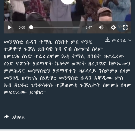
ቂሔ ጽልሚ
ቋንቋታት
0:00
3:47
መራገፊ
መንግስቲ ሱዳን ትማሊ ሰንበት ምስ ቀንዲ
ተቓዋሚ ጉጅለ ደቡባዊ ኑባ ናብ ስምምዕ ሰላም
ዘምርሕ ሰነድ ተፈራሪሞም::እቲ ትማሊ ሰንበት ዝተፈረመ
ሰነድ ናጽነት ሃይማኖት ኩሎም ወገናት ዘረጋግጽ ከምኡ'ውን
ምምሕዳር መንግስቲን ሃይማኖትን ዝፈላላይ ንስምምዕ ሰላም
መንገዲ ዘጣጥሕ ሰነድ'ዩ:: መንግስቲ ሱዳን ኣቐዲሙ ምስ
ኣብ ዳርፉር ዝንቀሳቀሱ ተቓወምቲ ጉጅለታት ስምምዕ ሰላም
ምፍርራሙ ይዝከር::
ኣካፍል