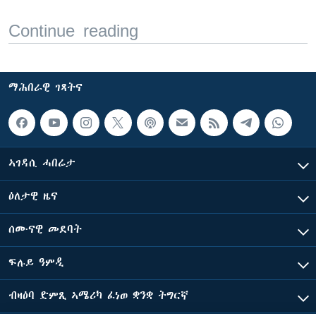
Continue reading
ማሕበራዊ ገጻትና
ኣገዳሲ ሓበሬታ
ዕለታዊ ዜና
ሰሙናዊ መደባት
ፍሉይ ዓምዲ
ብዛዕባ ድምጺ ኣሜሪካ ፈነወ ቋንቋ ትግርኛ