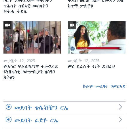
ሶርያ ንዝተፈጸሙ ቅትለትን
ቅዱስ ወርሒ ጾመ ረመዳን ኣብ
ጥሕሰት ሰብኣዊ መሰላትን
ከተማ ምጽዋዕ
ፍትሒ ትደሊ
መጋቢት 12, 2025
መጋቢት 12, 2025
ምእሳር ፍልስጤማዊ ተመሃራይ
ምስ ደራሲት ገነት ይብራህ
ዩኒቨርስቲ ኮሎምቢያን ዘስዓቦ
ክትዕን
ኩሎም መደባት ንምርኣይ
መደባት ቴሌቭዥን ርኤ
መደባት ሬድዮ ርኤ