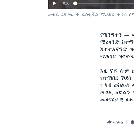
0:00
መበል 48 ዓመት ፌስቲቫል ማሕበር ተጋሩ ሰ
ዋሽንግተን —
ሜሪላንድ ከተማ
ክተተኣናግድ ዝ
ማሕበር ዝጥምቱ
እዚ ናይ ሎም 
ዝተኸበረ ኾይኑ
፣ ካብ ወከልቲ
መፃኢ ዕድልን 
መፅናዕታዊ ፅ
ኣካፍል