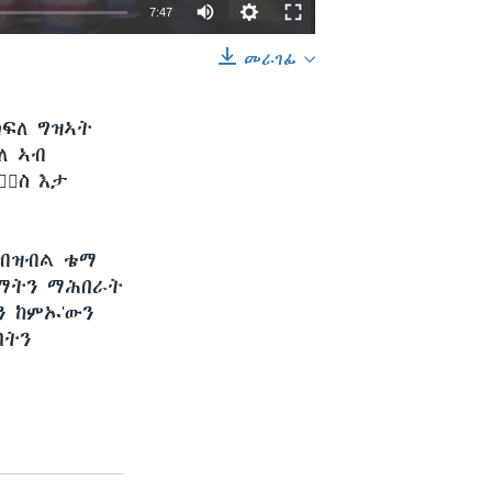
7:47
መራገፊ
EMBED
SHARE
ክፍለ ግዝኣት
ለ ኣብ
ቃ፟ስ እታ
 ብዝብል ቴማ
ጋማትን ማሕበራት
ን ከምኡ'ውን
ባትን