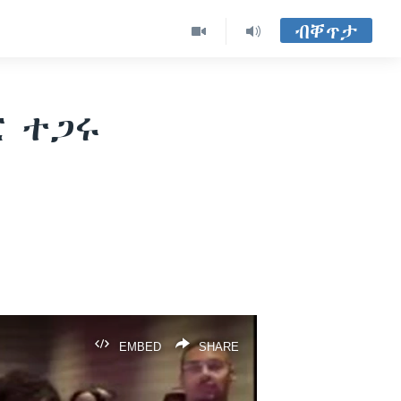
ብቐጥታ
ር ተጋሩ
EMBED
SHARE