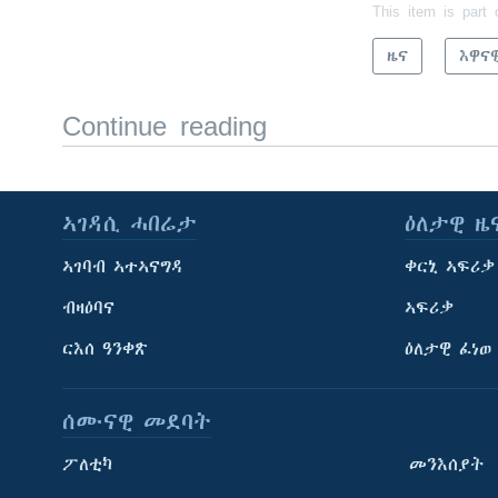
This item is part 
ዜና
እዋና
Continue reading
ኣገዳሲ ሓበሬታ
ዕለታዊ ዜ
ኣገባብ ኣተኣናግዳ
ቀርኒ ኣፍሪቃ
ብዛዕባና
ኣፍሪቃ
ርእሰ ዓንቀጽ
ዕለታዊ ፈነወ
ሰሙናዊ መደባት
ፖለቲካ
መንእሰያት