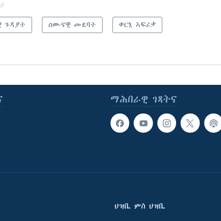
of
ዊ ጉዳያት
ሰሙናዊ መደባት
ቀርኒ ኣፍሪቃ
ና
ማሕበራዊ ገጻትና
ህዝቢ ምስ ህዝቢ