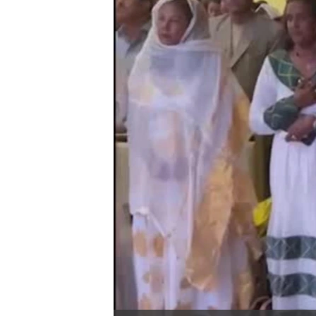
ቂሔ ጽልሚ