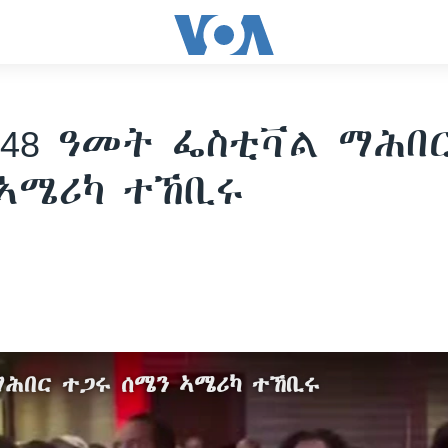
48 ዓመት ፌስቲቫል ማሕበ
ኣሜሪካ ተኸቢሩ
ማሕበር ተጋሩ ሰሜን ኣሜሪካ ተኸቢሩ