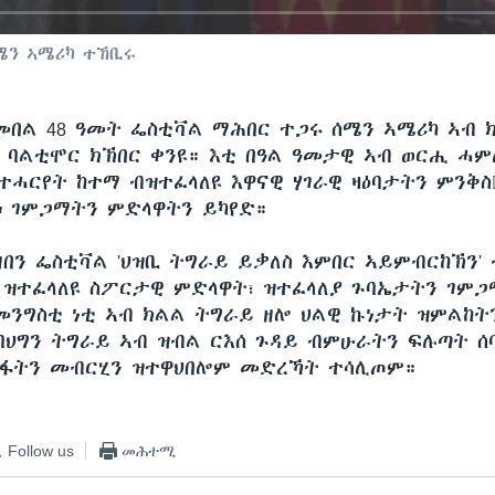
ሜን ኣሜሪካ ተኸቢሩ
መበል 48 ዓመት ፌስቲቫል ማሕበር ተጋሩ ሰሜን ኣሜሪካ ኣብ 
 ባልቲሞር ክኽበር ቀንዩ። እቲ በዓል ዓመታዊ ኣብ ወርሒ ሓም
ተሓርየት ከተማ ብዝተፈላለዩ እዋናዊ ሃገራዊ ዛዕባታትን ምንቅስ
 ገምጋማትን ምድላዋትን ይካየድ።
ዘበን ፌስቲቫል 'ህዝቢ ትግራይ ይቃለስ እምበር ኣይምብርከኽን'
 ዝተፈላለዩ ስፖርታዊ ምድላዋት፣ ዝተፈላለያ ጉባኤታትን ገም
 መንግስቲ ነቲ ኣብ ክልል ትግራይ ዘሎ ህልዊ ኩነታት ዝምልከት
ባህግን ትግራይ ኣብ ዝብል ርእሰ ጉዳይ ብምሁራትን ፍሉጣት ሰ
ሑፋትን መብርሂን ዝተዋህበሎም መድረኻት ተሳሊጦም።
Follow us
መሕተሚ