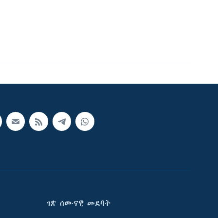
ገጽ ሰሙናዊ መደባት