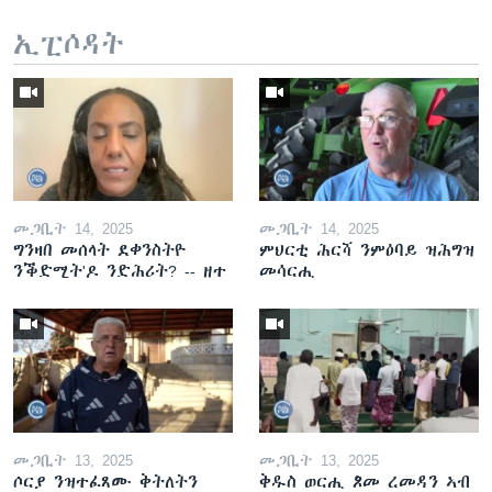
ኢፒሶዳት
መጋቢት 14, 2025
መጋቢት 14, 2025
ግንዛበ መሰላት ደቀንስትዮ
ምህርቲ ሕርሻ ንምዕባይ ዝሕግዝ
ንቕድሚት'ዶ ንድሕሪት? -- ዘተ
መሳርሒ
መጋቢት 13, 2025
መጋቢት 13, 2025
ሶርያ ንዝተፈጸሙ ቅትለትን
ቅዱስ ወርሒ ጾመ ረመዳን ኣብ