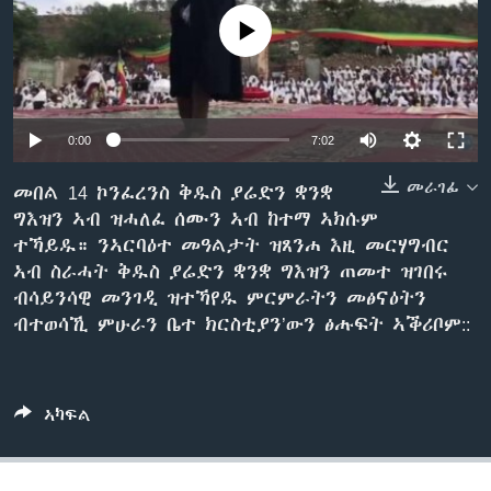
ቂሔ ጽልሚ
No media source currently available
ቋንቋታት
0:00
7:02
መራገፊ
መበል 14 ኮንፈረንስ ቅዱስ ያሬድን ቋንቋ
ግእዝን ኣብ ዝሓለፈ ሰሙን ኣብ ከተማ ኣክሱም
ተኻይዱ። ንኣርባዕተ መዓልታት ዝጸንሐ እዚ መርሃግብር
ኣብ ስራሓት ቅዱስ ያሬድን ቋንቋ ግእዝን ጠመተ ዝገበሩ
ብሳይንሳዊ መንገዲ ዝተኻየዱ ምርምራትን መፅናዕትን
ብተወሳኺ ምሁራን ቤተ ክርስቲያን’ውን ፅሑፍት ኣቕሪቦም::
ኣካፍል