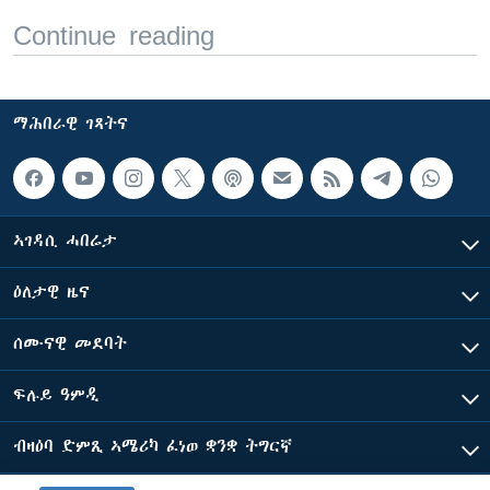
Continue reading
ማሕበራዊ ገጻትና
ኣገዳሲ ሓበሬታ
ዕለታዊ ዜና
ሰሙናዊ መደባት
ፍሉይ ዓምዲ
ብዛዕባ ድምጺ ኣሜሪካ ፈነወ ቋንቋ ትግርኛ