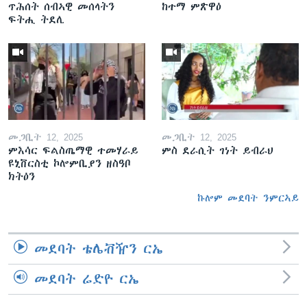
ጥሕሰት ሰብኣዊ መሰላትን
ከተማ ምጽዋዕ
ፍትሒ ትደሊ
መጋቢት 12, 2025
መጋቢት 12, 2025
ምእሳር ፍልስጤማዊ ተመሃራይ
ምስ ደራሲት ገነት ይብራህ
ዩኒቨርስቲ ኮሎምቢያን ዘስዓቦ
ክትዕን
ኩሎም መደባት ንምርኣይ
መደባት ቴሌቭዥን ርኤ
መደባት ሬድዮ ርኤ