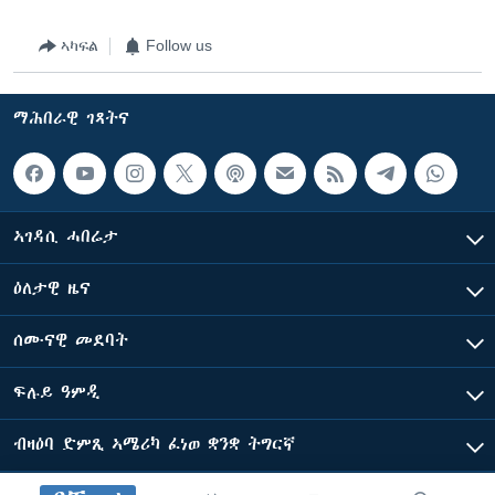
ኣካፍል
Follow us
ማሕበራዊ ገጻትና
ኣገዳሲ ሓበሬታ
ዕለታዊ ዜና
ሰሙናዊ መደባት
ፍሉይ ዓምዲ
ብዛዕባ ድምጺ ኣሜሪካ ፈነወ ቋንቋ ትግርኛ