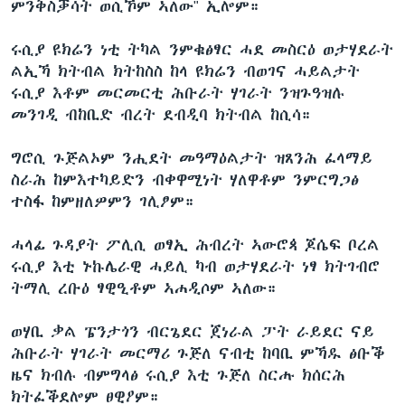
ምንቅስቓሳት ወሲኾም ኣለው" ኢሎም።
ሩሲያ ዩክሬን ነቲ ትካል ንምቁፅፃር ሓደ መስርዕ ወታሃደራት
ልኢኻ ክትብል ክትከስስ ከላ ዩክሬን ብወገና ሓይልታት
ሩሲያ እቶም መርመርቲ ሕቡራት ሃገራት ንዝጉዓዝሉ
መንገዲ ብከቢድ ብረት ደብዲባ ክትብል ከሲሳ።
ግሮሲ ጉጅልኦም ንሒደት መዓማዕልታት ዝጸንሕ ፈላማይ
ስራሕ ከምእተካይድን ብቀዋሚነት ሃለዋቶም ንምርግጋፅ
ተስፋ ከምዘለዎምን ገሊፆም።
ሓላፊ ጉዳያት ፖሊሲ ወፃኢ ሕብረት ኣውሮጳ ጆሴፍ ቦረል
ሩሲያ እቲ ኑኩሌራዊ ሓይሊ ካብ ወታሃደራት ነፃ ክትገብሮ
ትማሊ ረቡዕ ፃዊዒቶም ኣሐዲሶም ኣለው።
ወሃቢ ቃል ፔንታጎን ብርጌደር ጀነራል ፓት ራይደር ናይ
ሕቡራት ሃገራት መርማሪ ጉጅለ ናብቲ ከባቢ ምኻዱ ፅቡቕ
ዜና ክብሉ ብምግላፅ ሩሲያ እቲ ጉጅለ ስርሑ ክሰርሕ
ክትፈቕደሎም ፀዊዖም።