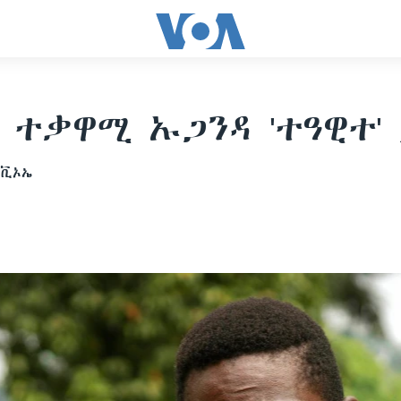
ተቃዋሚ ኡጋንዳ 'ተዓዊተ'
 ቪኦኤ