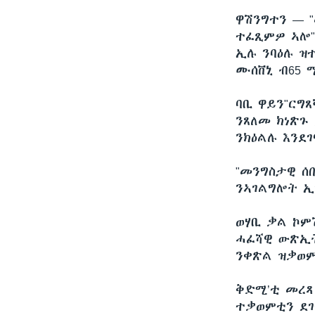
ዋሽንግተን —
ተፈጺምዎ ኣሎ"
ኢሉ ንባዕሉ ዝ
ሙሰቨኒ ብ65 
ባቢ ዋይን"ርግ
ንጸለመ ክነጽጉ
ንክዕልሉ እንደ
"መንግስታዊ ሰ
ንኣገልግሎት ኢ
ወሃቢ ቃል ኮም
ሓፈሻዊ ውጽኢት
ንቀጽል ዝቃወም
ቅድሚ’ቲ መረጻ
ተቃወምቲን ደገ