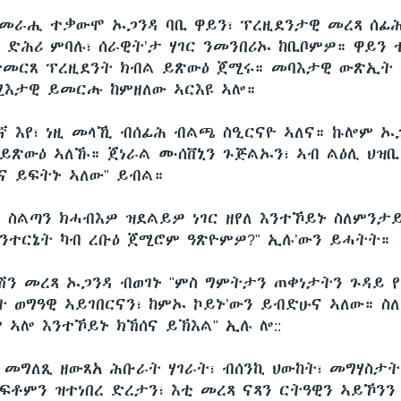
"መራሒ ተቃውሞ ኡጋንዳ ባቢ ዋይን፣ ፕረዚደንታዊ መረጻ ሰፊ
 ድሕሪ ምባሉ፣ ሰራዊት’ታ ሃገር ንመንበሪኡ ከቢቦምዎ። ዋይን 
ተመርጸ ፕረዚደንት ክብል ይጽውዕ ጀሚሩ። መባእታዊ ውጽኢት 
ሚእታዊ ይመርሑ ከምዘለው ኣርእዩ ኣሎ።
ጸኛ እየ፣ ነዚ መላኺ ብሰፊሕ ብልጫ ስዒርናዮ ኣለና። ኩሎም ኡ
 ይጽውዕ ኣለኹ። ጀነራል ሙሰቨኒን ጉጅልኡን፣ ኣብ ልዕሊ ህዝቢ
ገና ይፍትኑ ኣለው" ይብል።
በ ስልጣን ክሓብእዎ ዝደልይዎ ነገር ዘየለ እንተኾይኑ ስለምንታይ
ንተርኔት ካብ ረቡዕ ጀሚሮም ዓጽዮምዎ?" ኢሉ’ውን ይሓትት።
ሽን መረጻ ኡጋንዳ ብወገኑ "ምስ ግምትታን ጠቀነታትን ጉዳይ 
 ወግዓዊ ኣይገበርናን፣ ከምኡ ኮይኑ’ውን ይብድሁና ኣለው። ስለ
 ኣሎ እንተኾይኑ ክኸሰና ይኽእል" ኢሉ ሎ::
 መግለጺ ዘውጸአ ሕቡራት ሃገራት፣ ብሰንኪ ህውከት፣ መግሃስታት
ፍቶምን ዝተነበረ ድረታን፣ እቲ መረጻ ናጻን ርትዓዊን ኣይኾንን