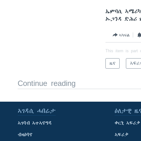
ኤምባሲ ኣሜሪካ
ኡጋንዳ ድሕሪ ም
ኣካፍል
This item is part 
ዜና
ኣፍሪ
Continue reading
ኣገዳሲ ሓበሬታ
ዕለታዊ ዜ
ኣገባብ ኣተኣናግዳ
ቀርኒ ኣፍሪቃ
ብዛዕባና
ኣፍሪቃ