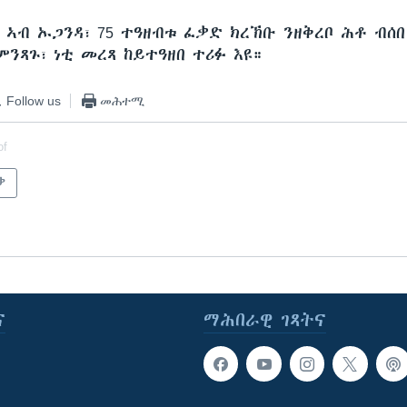
 ኣብ ኡጋንዳ፣ 75 ተዓዘብቱ ፈቃድ ክረኽቡ ንዘቅረቦ ሕቶ ብሰበ
ንጻጉ፣ ነቲ መረጻ ከይተዓዘበ ተሪፉ እዩ።
Follow us
መሕተሚ
of
ቃ
ና
ማሕበራዊ ገጻትና