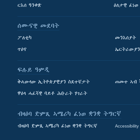
ርእሰ ዓንቀጽ
ዕለታዊ ፈነወ
ሰሙናዊ መደባት
ፖለቲካ
መንእሰያት
ጥዕና
ኤርትራውያን
ፍሉይ ዓምዲ
ትምህርቲ እንግሊዝኛ
ቅልውላው ኢትዮጵያዊያን ስደተኛታት
ጠመተ ኣብ 
ማሕበራዊ ገጻትና
ዋዕላ ሓፈሻዊ ባይቶ ሕቡራት ሃገራት
ብዛዕባ ድምጺ ኣሜሪካ ፈነወ ቋንቋ ትግርኛ
ብዛዕባ ድምጺ ኣሜሪካ ፈነወ ቋንቋ ትግርኛ
Accessibility
ቋንቋታት