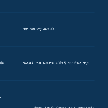
ገጽ ሰሙናዊ መደባት
ኸበ
ፍልሰት ናብ ኤውሮጳ ብኽንዲ ዝተኸፍለ ዋጋ
e
ድምጺ ኣመሪካ ብመሰል ጸሓፊ ዝተሓለወዩ።