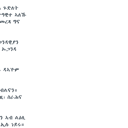
ሕ ጉድለት
ተዓዊተ ኣለኹ
መረጻ ግና
ጋንዳዊያን
 ኡጋንዳ
 ዳኣ’ዮም
የብልናን።
ዚ፣ ስራሕና
ን ኣብ ልዕሊ
 ኢሉ ነይሩ።