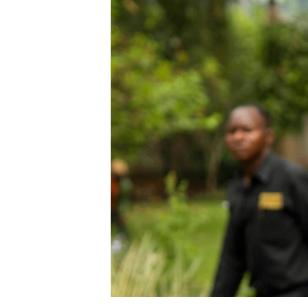
ቂሔ ጽልሚ