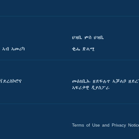
ህዝቢ ምስ ህዝቢ
 ኣብ ኣመሪካ
ቂሔ ጽልሚ
ቫይረስኮሮና
መዕለቢኡ ዘይፍሉጥ ኣቓልቦ ዘይረ
ኣፍሪቃዊ ዲያስፖራ
Terms of Use and Privacy Notic