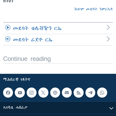
ክትዕን
ኩሎም መደባት ንምርኣይ
መደባት ቴሌቭዥን ርኤ
መደባት ሬድዮ ርኤ
Continue reading
ማሕበራዊ ገጻትና
ኣገዳሲ ሓበሬታ