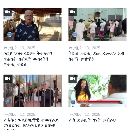
መጋቢት 13, 2025
መጋቢት 13, 2025
ሶርያ ንዝተፈጸሙ ቅትለትን
ቅዱስ ወርሒ ጾመ ረመዳን ኣብ
ጥሕሰት ሰብኣዊ መሰላትን
ከተማ ምጽዋዕ
ፍትሒ ትደሊ
መጋቢት 12, 2025
መጋቢት 12, 2025
ምእሳር ፍልስጤማዊ ተመሃራይ
ምስ ደራሲት ገነት ይብራህ
ዩኒቨርስቲ ኮሎምቢያን ዘስዓቦ