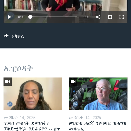
ቂሔ ጽልሚ
ቋንቋታት
0:00
1:00
ኣካፍል
ኢፒሶዳት
መጋቢት 14, 2025
መጋቢት 14, 2025
ግንዛበ መሰላት ደቀንስትዮ
ምህርቲ ሕርሻ ንምዕባይ ዝሕግዝ
ንቕድሚት'ዶ ንድሕሪት? -- ዘተ
መሳርሒ