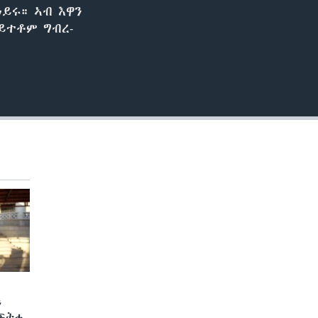
ይሩ። ኣብ እዋን
ይተቶም ግብረ-
ን
 ፍትሒ