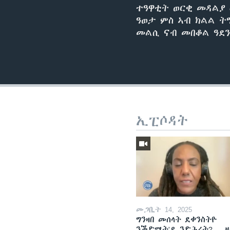
ተዓዋቲት ወርቂ መዳልያ 
ዓወታ ምስ ኣብ ክልል ት
መልሲ ናብ መበቆል ዓደን
ኢፒሶዳት
መጋቢት 14, 2025
ግንዛበ መሰላት ደቀንስትዮ
ንቕድሚት'ዶ ንድሕሪት? -- 