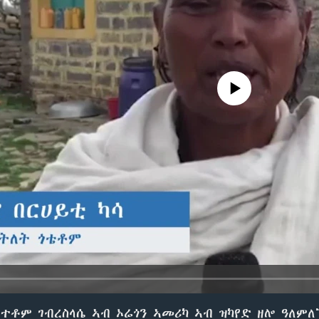
No media source currently avail
ተቶም ገብረስላሴ ኣብ ኦሬጎን ኣመሪካ ኣብ ዝካየድ ዘሎ ዓለም