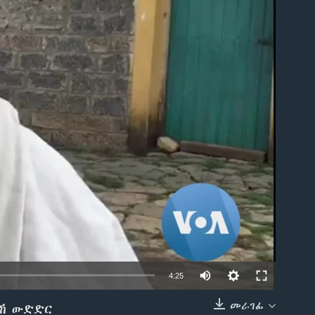
able
4:25
መራገፊ
ለኸ ውድድር
EMBED