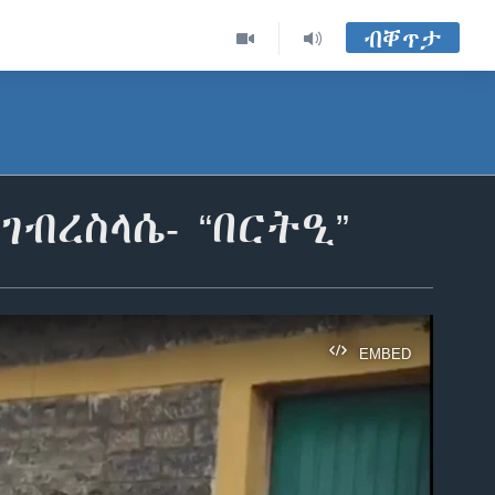
ብቐጥታ
ብረስላሴ- “በርትዒ”
EMBED