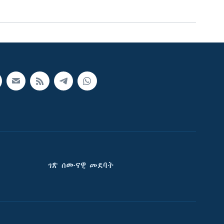
ገጽ ሰሙናዊ መደባት