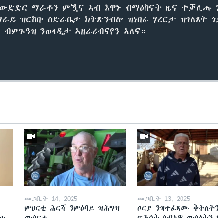
ውድድር ማራቶን ምዃና ኣብ እዋኑ ብማዕከናት ዜና ተቓሊሑ ነ
ግራይ ዝርከቡ ስድራቤታ ክትጽንብሎ ዝነበራ ሃረርታ ዝገለጸት ጎ
 ብምጉዓዝ ንወላዲታ ኣዘራሪብናየን ኣለና።
መጋቢት 14, 2025
መጋቢት 13, 2025
ምህርቲ ሕርሻ ንምዕባይ ዝሕግዝ
ሶርያ ንዝተፈጸሙ ቅትለት
ዘተ
መሳርሒ
ጥሕሰት ሰብኣዊ መሰላትን