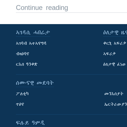
Continue reading
ኣገዳሲ ሓበሬታ
ዕለታዊ ዜ
ኣገባብ ኣተኣናግዳ
ቀርኒ ኣፍሪቃ
ብዛዕባና
ኣፍሪቃ
ርእሰ ዓንቀጽ
ዕለታዊ ፈነወ
ሰሙናዊ መደባት
ፖለቲካ
መንእሰያት
ጥዕና
ኤርትራውያን
ፍሉይ ዓምዲ