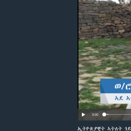
ቂሔ ጽልሚ
0:00
ኢትዮጵያዊት ኣትለት ጎይ