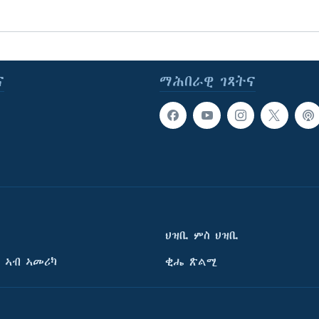
ና
ማሕበራዊ ገጻትና
ህዝቢ ምስ ህዝቢ
 ኣብ ኣመሪካ
ቂሔ ጽልሚ