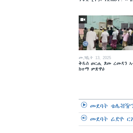
መጋቢት 13, 2025
ቅዱስ ወርሒ ጾመ ረመዳን ኣ
ከተማ ምጽዋዕ
መደባት ቴሌቭዥን
መደባት ሬድዮ ር