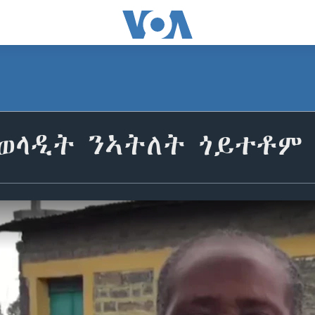
ላዲት ንኣትለት ጎይተቶም ገ