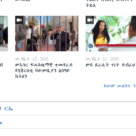
ትደሊ
መጋቢት 12, 2025
መጋቢት 12, 2025
ብ
ምእሳር ፍልስጤማዊ ተመሃራይ
ምስ ደራሲት ገነት ይብራህ
ዩኒቨርስቲ ኮሎምቢያን ዘስዓቦ
ክትዕን
ኩሎም መደባት ን
 ርኤ
ኤ