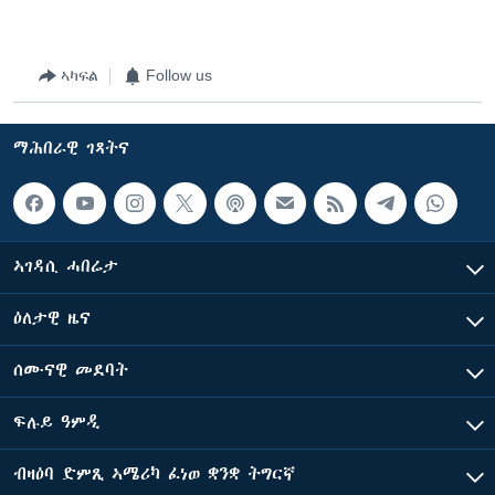
ኣካፍል
Follow us
ማሕበራዊ ገጻትና
ኣገዳሲ ሓበሬታ
ዕለታዊ ዜና
ሰሙናዊ መደባት
ፍሉይ ዓምዲ
ብዛዕባ ድምጺ ኣሜሪካ ፈነወ ቋንቋ ትግርኛ