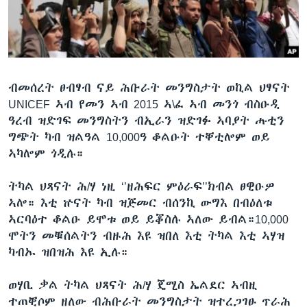
ቂሔ ጽልሚ
ቋንቋታት
ብመሰረት ፀብፃብ ናይ ሕቡራት መንግስታት ወኪል ህፃናት
UNICEF ኣብ የመን ኣብ 2015 ኣ\ፈ ኣብ መንጎ ብስዑዲ
ዓረብ ዝድገፍ መንግስትን ብኢራን ዝድገፉ ኣባያት ሑቲን
ግጭት ካብ ዝልዓል 10,000ዓ ቆልዑት ተቐቲሎም ወይ
ኣካሎም ጎዲሉ።
ትካል ህጻናት ሕ/ሃ ነዚ ‘’ዘሕፍር ምዕራፍ’’ክብል ፀዊዑዎ
ኣሎ። እቲ ኵናት ካብ ዝጅመር ብሰንኪ ውግእ በብዕለቱ
ኣርባዕተ ቆልዑ ይሞቱ ወይ ይቖስሉ ኣለው ይብል።10,000
ሞትን መቑሰልትን ብዙሕ እዩ ዝበለ እቲ ትካል እቲ ኣሃዝ
ካብኡ ዝበዝሕ እዩ ኢሉ።
ወሃቢ ቃል ትካል ህጻናት ሕ/ሃ ጄሚስ ኤልደር ኣብዚ
ተጠቒሶም ዘለው ብሕቡራት መንግስታት ዝተረጋገፁ ጥራሕ