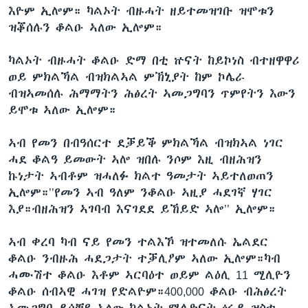
እዮም ኢሎም። ካልኦት ብዙሓት ዘይተመዝገቡ ዝሞቱን
ዝቖሰሉን ቆልዑ ኣለው ኢሎም።
ካልኦት ብዙሓት ቆልዑ ድማ በቲ ኵናት ከይኮነስ ብተዘዋዋሪ
ወይ ምክልኻል ብዝክልኣል ምኽኒያት ከም ኮሌራ
ብዝኣመሰሉ ሕማማትን ሕፅረት ኣመጋግባን ጥምየትን እውን
ይሞቱ ኣለው ኢሎም።
ኣብ የመን በብዓሰርተ ደቓይቕ ምክልኻል ብዝክኣል ነገር
ሓደ ቆልዓ ይመውት ኣሎ ዝበሉ ንሶም እዚ ብዘሕዝን
ኩነታት ኣብቶም ዝሓለፉ ክልተ ዓመታት ኣይተለወጠን
ኢሎም።’’የመን ኣብ ዓለም ንቆልዑ ኣዚያ ሓደገኛ ሃገር
እያ።ብዘሕዝን ኣገባብ እናገደደ ይኸይድ ኣሎ’’ ኢሎም።
ኣብ ቀረባ ካብ ናይ የመን ተልእኾ ዝተመለሱ ኤልደር
ቆልዑ ንብዙሕ ሓደጋታት ተቓሊዖም ኣለው ኢሎም።ካብ
ሓሙሽተ ቆልዑ እቶም ኣርባዕተ ወይም ልዕሊ 11 ሚሊዮን
ቆልዑ ሰብኣዊ ሓገዝ የድልዮም።400,000 ቆልዑ ብሕፅረት
ኣመጋግባ ይሳቐዩ ኣለው ካልኦት ሚሊዮናት ፅሩይ ዝስተ