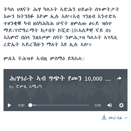
ትካል ህጻናት ሕ/ሃ ካልኦት ኣድሕን ህይወት ስጉምትታት
እውን ክትንከፉ እዮም ኢሉ ኣሎ።እቲ ገንዘብ እንተድኣ
ተፀንቂቑ ካብ ዘስካሕክሕ ኵናት ዘምለጡ ፅሩይ ዝስተ
ማይ፣ፕሮግራማት ክታበት ኮቪድ-19፣ኣሰቃቒ ናይ ስነ
ኣእምሮ በሰላ ንዘለዎም ሰባት ንምሕጋዝ ካልኦት ኣገዳሲ
ረድኤት ኣይረኽቡን ማለት እዩ ኢሉ ኣሎ።
ምሉእ ትሕዝቶ ኣብዚ ምስማዕ ይክኣል::
ሕ/ሃገራት ኣብ ግጭት የመን 10,000 ህፃናት ተቐቲሎምን ኣካሎም ጎዲሉን ኢሉ
by
ድምጺ ኣሜሪካ
No media source currently available
0:00
3:05
መራገፊ