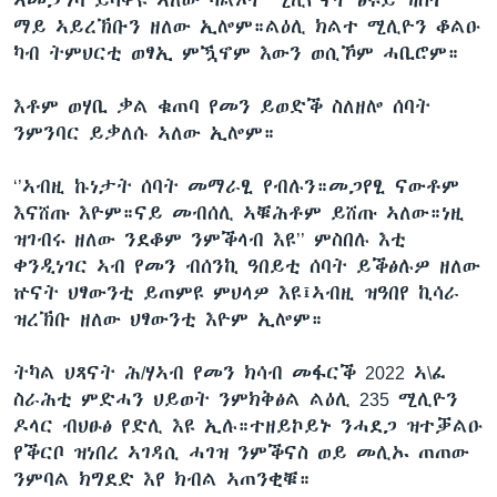
ማይ ኣይረኽቡን ዘለው ኢሎም።ልዕሊ ክልተ ሚሊዮን ቆልዑ
ካብ ትምህርቲ ወፃኢ ምዃኖም እውን ወሲኾም ሓቢሮም።
እቶም ወሃቢ ቃል ቁጠባ የመን ይወድቕ ስለዘሎ ሰባት
ንምንባር ይቃለሱ ኣለው ኢሎም።
‘’ኣብዚ ኩነታት ሰባት መማራፂ የብሉን።መጋየፂ ናውቶም
እናሸጡ እዮም።ናይ መብሰሊ ኣቑሕቶም ይሸጡ ኣለው።ነዚ
ዝገብሩ ዘለው ንደቆም ንምቕላብ እዩ’’ ምስበሉ እቲ
ቀንዲነገር ኣብ የመን ብሰንኪ ዓበይቲ ሰባት ይቕፅሉዎ ዘለው
ኵናት ህፃውንቲ ይጠምዩ ምህላዎ እዩ፤ኣብዚ ዝዓበየ ኪሳራ
ዝረኽቡ ዘለው ህፃውንቲ እዮም ኢሎም።
ትካል ህጻናት ሕ/ሃኣብ የመን ክሳብ መፋርቕ 2022 ኣ\ፈ
ስራሕቲ ምድሓን ህይወት ንምክቅፅል ልዕሊ 235 ሚሊዮን
ዶላር ብህፁፅ የድሊ እዩ ኢሉ።ተዘይኮይኑ ንሓደጋ ዝተቓልዑ
የቕርቦ ዝነበረ ኣገዳሲ ሓገዝ ንምቕናስ ወይ መሊኡ ጠጠው
ንምባል ክግደድ እየ ክብል ኣጠንቂቑ።