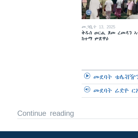
መጋቢት 13, 2025
ቅዱስ ወርሒ ጾመ ረመዳን ኣ
ከተማ ምጽዋዕ
መደባት ቴሌቭዥን
መደባት ሬድዮ ር
Continue reading