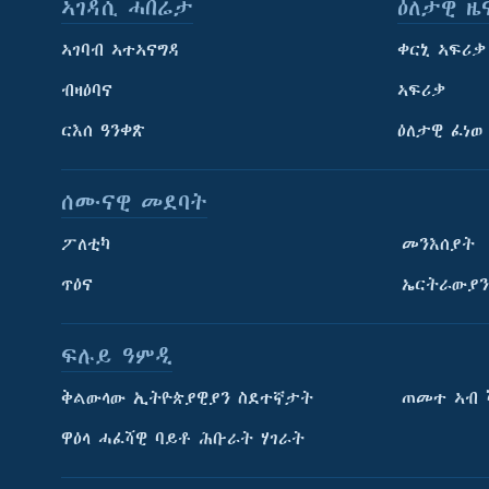
ኣገዳሲ ሓበሬታ
ዕለታዊ ዜ
ኣገባብ ኣተኣናግዳ
ቀርኒ ኣፍሪቃ
ብዛዕባና
ኣፍሪቃ
ርእሰ ዓንቀጽ
ዕለታዊ ፈነወ
ሰሙናዊ መደባት
ፖለቲካ
መንእሰያት
ጥዕና
ኤርትራውያን
ፍሉይ ዓምዲ
ትምህርቲ እንግሊዝኛ
ቅልውላው ኢትዮጵያዊያን ስደተኛታት
ጠመተ ኣብ 
ማሕበራዊ ገጻትና
ዋዕላ ሓፈሻዊ ባይቶ ሕቡራት ሃገራት