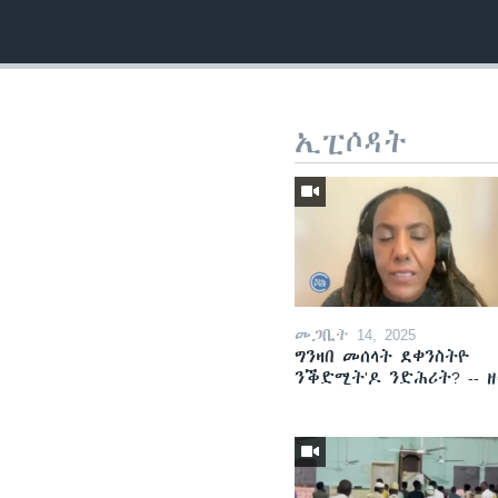
ኢፒሶዳት
መጋቢት 14, 2025
ግንዛበ መሰላት ደቀንስትዮ
ንቕድሚት'ዶ ንድሕሪት? -- 