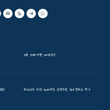
ገጽ ሰሙናዊ መደባት
ኸበ
ፍልሰት ናብ ኤውሮጳ ብኽንዲ ዝተኸፍለ ዋጋ