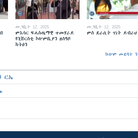
መጋቢት 12, 2025
መጋቢት 12, 2025
ብ
ምእሳር ፍልስጤማዊ ተመሃራይ
ምስ ደራሲት ገነት ይብራህ
ዩኒቨርስቲ ኮሎምቢያን ዘስዓቦ
ክትዕን
ኩሎም መደባት ን
 ርኤ
ኤ