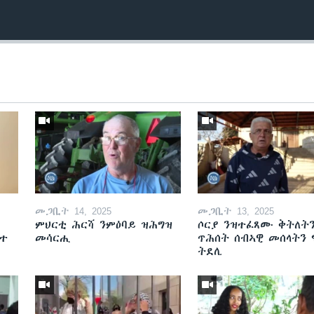
መጋቢት 14, 2025
መጋቢት 13, 2025
ምህርቲ ሕርሻ ንምዕባይ ዝሕግዝ
ሶርያ ንዝተፈጸሙ ቅትለት
ዘተ
መሳርሒ
ጥሕሰት ሰብኣዊ መሰላትን
ትደሊ