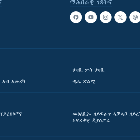
ና
ማሕበራዊ ገጻትና
ህዝቢ ምስ ህዝቢ
 ኣብ ኣመሪካ
ቂሔ ጽልሚ
ቫይረስኮሮና
መዕለቢኡ ዘይፍሉጥ ኣቓልቦ ዘይረ
ኣፍሪቃዊ ዲያስፖራ