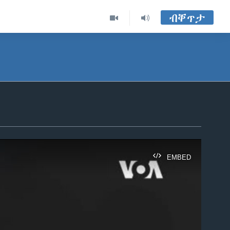
ብቐጥታ
EMBED