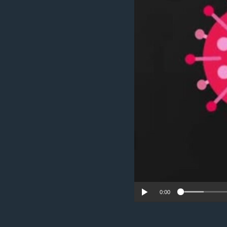
ቂሔ ጽልሚ
0:00