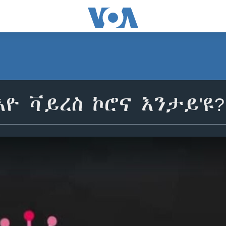
ዮ ቫይረስ ኮሮና እንታይ'ዩ?