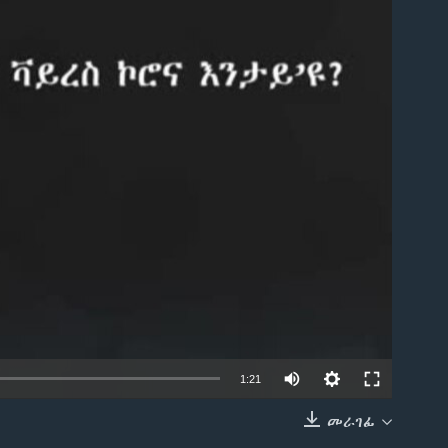
able
1:21
መራገፊ
EMBED