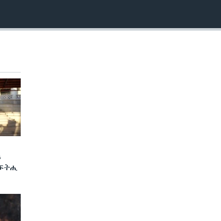
ን
 ፍትሒ