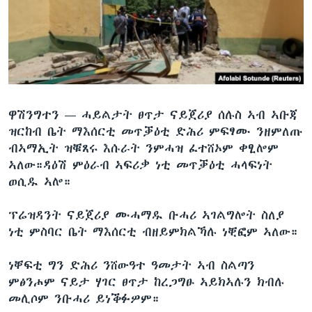
ቂሔ ጽልሚ
ቋንቋታት
ዋሽንግተን —
ሓይልታት ፀጥታ ናይጀሪያ ሰሉስ ኣብ ኣቡጃ
ዝርከብ ቤት ማእሰርቲ መጥቓዕቲ ድሕሪ ምፍፃሙ ንዘምለጡ
ብኣማኢት ዝቑጸሩ እሱራት ንምሓዝ ፈተሸኦም ቀፂሎም
ኣለው።ዳዕሽ ምዕራብ ኣፍሪቃ ነቲ መጥቓዕቲ ሓላፍነት
ወሲዱ ኣሎ።
ፕሬዝዳንት ናይጀሪያ ሙሓማዱ ቡሓሪ ኣገልግሎት ስለያ
ነቲ ምስባር ቤት ማእሰርቲ ብዘይምክልኻሉ ነቒፎም ኣለው።
ነቐፍቲ ግን ድሕሪ ንሸውዓተ ዓመታት ኣብ ስልጣን
ምፅንሖም ናይታ ሃገር ፀጥታ ከረጋግፁ ኣይክኣሉን ክብሉ
መሊሶም ንቡሓሪ ይነቕፉዎም።