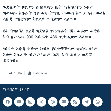
ጉጅለታት ፀጥታን ሰበስልጣን ቤት ማእሰርትን ነቶም
ዝጠፍኡ እሱራት ንምሓዝ ትማሊ ሓሙስ እውን ኣብ መላእ
ኣቡጃ ተበቲኖም ክደልዩ ውዒሎም ኣለው።
64 ብዝለዓለ ደረጃ ዝድለዩ ጥርጡራት ቦኮ ሓራም ሓዊሱ
ካብ ዘምለጡ 900 እሱራት 436 ተታሒዞም ኣለው።
ነበርቲ ኣቡጃ ቅድም ክብል የስተማቕሩዎ ዝነበሩ ሰላም
እዞም እሱራት ብምምላጦም ሕጂ ኣብ ሓደጋ ወዲቑ
ይርከብ።
ኣካፍል
Follow us
ማሕበራዊ ገጻትና