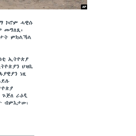
ተማ ኮሮም ሓዊሱ
ዎ መግለጺ፡
ልታት ምክልኻል
ስቲ ኢትዮጵያ
ትዮጵያን ህዝቢ
ጱያዊያን ነዚ
ሓይሉ
ትዮጵያ
 ጉጅለ ራዕዲ
ምት ብምእታው፣