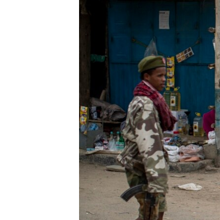
ቂሔ ጽልሚ