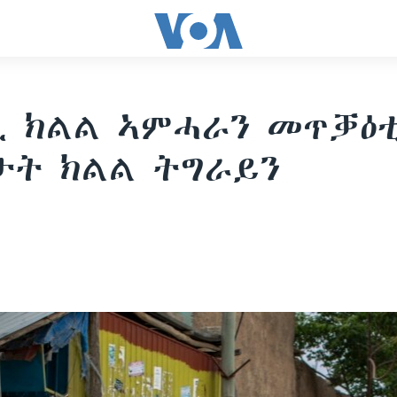
ጺ ክልል ኣምሓራን መጥቓዕ
ታት ክልል ትግራይን