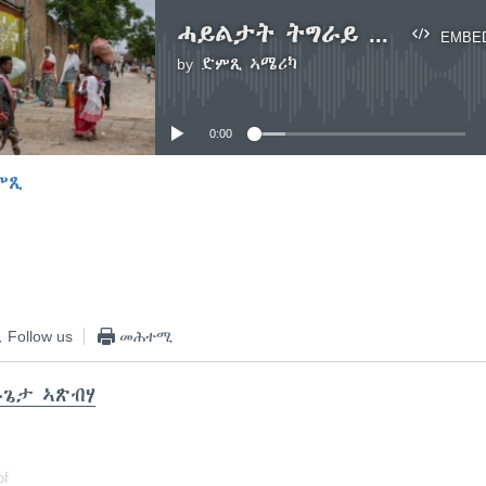
ሓይልታት ትግራይ ንኮረም ሓዊሱ ዝተፈላለየ ከባቢታት ምቁጽጻሮም ገሊጾም
EMBE
by
ድምጺ ኣሜሪካ
No media source currently available
0:00
ምጺ
EMBED
Follow us
መሕተሚ
ጌታ ኣጽብሃ
of