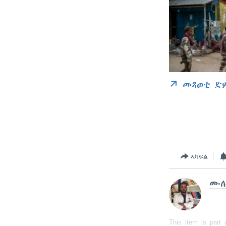
መጻወቲ ድ
ኣካፍል
ሙሉ
This item is part 