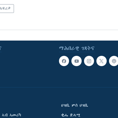
 ኣፍሪቃ
ና
ማሕበራዊ ገጻትና
ህዝቢ ምስ ህዝቢ
 ኣብ ኣመሪካ
ቂሔ ጽልሚ