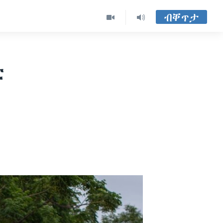
ብቐጥታ
ቲ