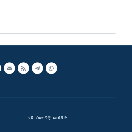
ገጽ ሰሙናዊ መደባት