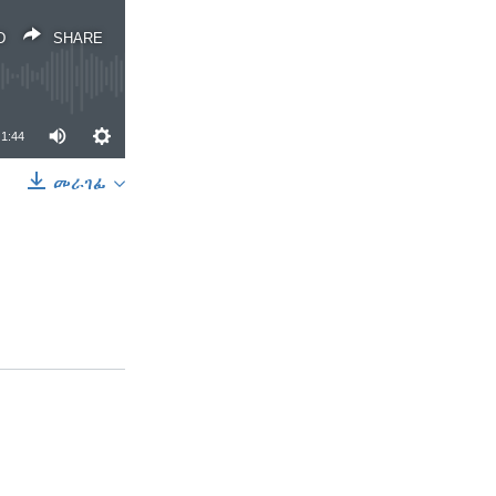
D
SHARE
1:44
መራገፊ
SHARE