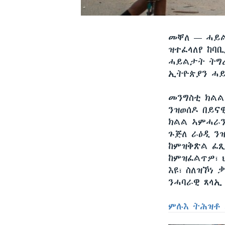
መቐለ —
ሓይል
ዝተፈላለየ ከባ
ሓይልታት ትግራ
ኢትዮጵያን ሓይ
መንግስቲ ክልል
ንዝወሰዶ በይና
ክልል ኣምሓራን
ጉጅለ ራዕዲ ን
ከምዝቅጽል ፈጺ
ከምዝፈልጥዎ፣ 
እዩ፣ ስለዝኾነ 
ንሓባራዊ ጸላኢ
ምሉእ ትሕዝቶ 