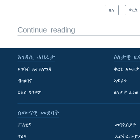
ዜና
ቀርኒ
Continue reading
ኣገዳሲ ሓበሬታ
ዕለታዊ ዜ
ኣገባብ ኣተኣናግዳ
ቀርኒ ኣፍሪቃ
ብዛዕባና
ኣፍሪቃ
ርእሰ ዓንቀጽ
ዕለታዊ ፈነወ
ሰሙናዊ መደባት
ፖለቲካ
መንእሰያት
ጥዕና
ኤርትራውያን