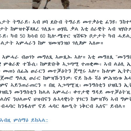
ታት ትግራይ፣ ኣብ ዞባ ደቡብ ትግራይ መጥቃዕቲ ፈንዩ፣ ንከ
ቢታት ከምዝተቖጻጸረ ገሊጹ። ወሃቢ ቃል እቲ ሰራዊት ኣብ ዝሃቡ
ይ፣ ካብ 50 ክሳብ 60 ኪሎ-ሜተር ዝሽፍኑ ቦታታት ካብ ሓይ
ልታት ኣምሓራን ከም ዝመዝንዝዐ ገሊጾም ኣለው።
 ኣምሓራ ብወገኑ መግለጺ ኣውጺኡ ኣሎ። እቲ መግለጺ "መንግ
ዊ ምቁራጽ ተኹሲ፣ ከምጽቡቅ ኣጋጣሚ ተጠቂሙ፣ ኣብ ልዕሊ ኢ
 መጠነ ሰፊሕ ወራርን መጥቓዕትን ጀሚሩ ኣሎ። ኩሎም ኢትዮ
ዝጀመሮ ግልጺ ወራር ከምዝኹንንዎ፣ ናይ ኩሉ ሻዕ ምሕዝነቱ አ
ምና ኣይንጠራጠርን ። በዚ ኣጋጣሚ’ዚ፣ መንግስቲን ህዝቢን ኢ
ህዝቢን መንግስቲን ክልል ኣምሓራ፣ ቀጥታዊ ግዳይ መጥቓዕት’ዚ
ቃልስና ንህልውና ህዝብናን ሉኣላዊነት ሃገርን ከምዝኾነ ኣብ ግ
 ብሓባር ክንፋለሞ ናይ ሓባር ጻውዒት ነቅርብ ኣለና" ይብል።
ኣብዚ ምስማዕ ይክኣል::