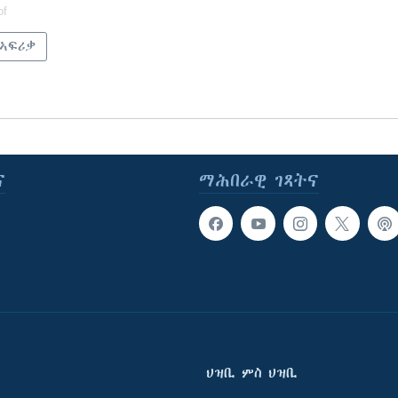
of
 ኣፍሪቃ
ና
ማሕበራዊ ገጻትና
ህዝቢ ምስ ህዝቢ