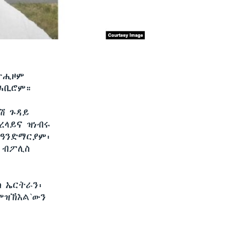
ተታሒዞም
 ሓቢሮም።
ሽ ጉዳይ
ረላይና ዝነብሩ
 ዓንድማርያም፡
 ብፖሊስ
ስ ኤርትራን፡
ምዝኽእል`ውን