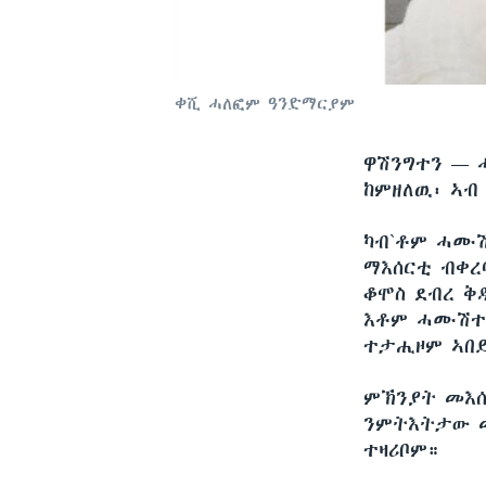
ቀሺ ሓለፎም ዓንድማርያም
ዋሽንግተን —
ከምዘለዉ፡ ኣብ
ካብ`ቶም ሓሙሽ
ማእሰርቲ ብቀረ
ቆሞስ ደብረ ቅ
እቶም ሓሙሽተ 
ተታሒዞም ኣበይ
ምኽንያት መእሰ
ንምትእትታው መ
ተዛሪቦም።