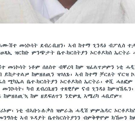
ሓሙሽተ መነኮሳት ደብረ-ቢዘን፡ ኣብ ከተማ ጊንዳዕ ብፖሊስ 
 ወጻኢ ዝርከቡ ምንጭታት ቤተ-ክርስትያን ኦርቶዶክስ ኤርትራ
ተ መነኮሳት ነቶም ሰለስተ ብቐረባ ከም ዝፈልጥዎምን ነቲ ሓዲ
ባ ይከታተልዎ ከምዘለዉን ዝገለጹ፡ ኣብ ከተማ ቻርለት ኖርዝ ኮ
ዱስ ሚካኤል ቤተ-ክርስትያን ኦርቶዶክስ ኤርትራ፡ ቀሺ ሓለፎም
መንኮሳት፡ ካብ ደብረቢዘን ተጸዊዖም ናብ ጊንዳዕ ከምዝኸዱን፡
 ከምዘለዉ`ኳ ከም ዘይፍለጥን ንድምጺ ኣሜሪካ ሓቢሮም።
ሪኦም፡ ነቲ ብኣቡነ-ሉቃስ ዝምራሕ ሓዲሽ ምምሕዳር ኦርቶዶክ
ንግስቲ ኣብ ጉዳያት ቤተክርስትያንን ብምቅዋሞም ክኸውን ከ