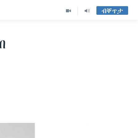
ብቐጥታ
ብ