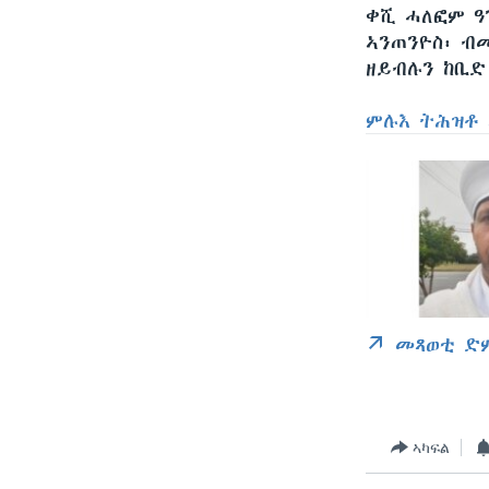
ቀሺ ሓለፎም ዓ
ኣንጠንዮስ፡ ብ
ዘይብሉን ከቢድ
ምሉእ ትሕዝቶ 
መጻወቲ ድ
ኣካፍል