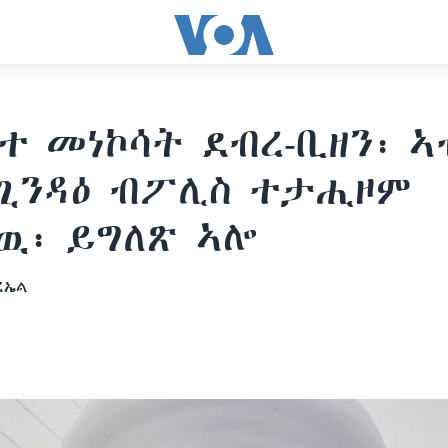
 መነኮሳት ደብረ-ቢዘን፡ ኣ
ጊንዳዕ ብፖሊስ ተታሒዞም
ዉ፡ ይግለጽ ኣሎ
ረኤል