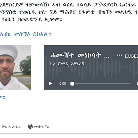
ንደማርያም ብምውሳኽ፡ ኣብ ልዕሊ ሳልሳይ ፓትሪያርክ ኤርትራ
መንግስቲ ተወሲዱ ዘሎ ናይ ማሕዩር ስጉምቲ ብዝኾነ መልክዒ 
 ሳዕቤን ዝወልድን`ዩ ኢሎም።
ኣብዚ ምስማዕ ይክኣል።
ሓሙሽተ መነኮሳት ደብረ-ቢዘን፡ ኣብ ከተማ ጊንዳዕ ብፖሊስ ተታሒዞም ከምዘለዉ፡ ይግለጽ ኣሎ
EMBE
by
ድምጺ ኣሜሪካ
No media source currently available
0:00
ምጺ
EMBED
Follow us
መሕተሚ