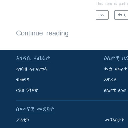
This item is part 
ዜና
ቀርኒ
Continue reading
ኣገዳሲ ሓበሬታ
ዕለታዊ ዜ
ኣገባብ ኣተኣናግዳ
ቀርኒ ኣፍሪቃ
ብዛዕባና
ኣፍሪቃ
ርእሰ ዓንቀጽ
ዕለታዊ ፈነወ
ሰሙናዊ መደባት
ፖለቲካ
መንእሰያት