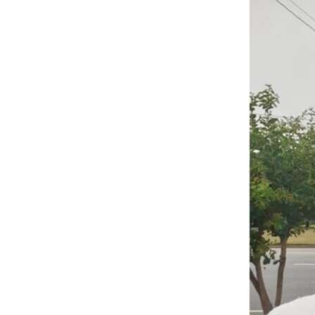
ቂሔ ጽልሚ