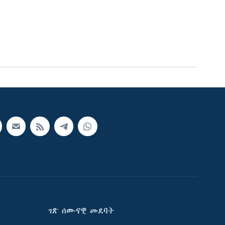
ገጽ ሰሙናዊ መደባት