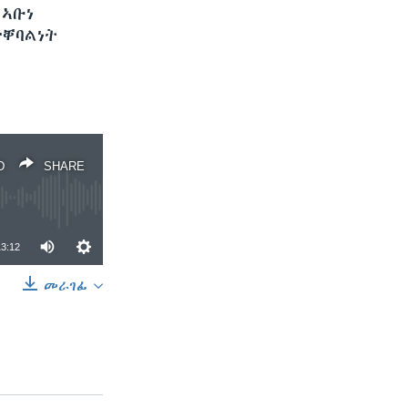
 ኣቡነ
ተቐባልነት
D
SHARE
13:12
መራገፊ
SHARE