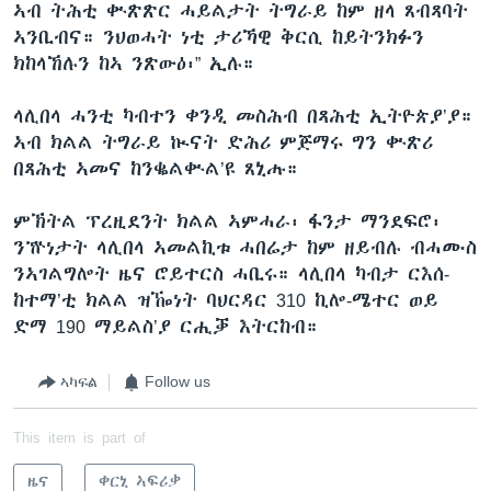
ኣብ ትሕቲ ቍጽጽር ሓይልታት ትግራይ ከም ዘላ ጸብጻባት
ኣንቢብና። ንህወሓት ነቲ ታሪኻዊ ቅርሲ ከይትንክፉን
ክከላኸሉን ከኣ ንጽውዕ፡” ኢሉ።
ላሊበላ ሓንቲ ካብተን ቀንዲ መስሕብ በጻሕቲ ኢትዮጵያ’ያ።
ኣብ ክልል ትግራይ ኲናት ድሕሪ ምጅማሩ ግን ቍጽሪ
በጻሕቲ ኣመና ከንቈልቍል’ዩ ጸኒሑ።
ምኽትል ፕረዚደንት ክልል ኣምሓራ፡ ፋንታ ማንደፍሮ፡
ንዅነታት ላሊበላ ኣመልኪቱ ሓበሬታ ከም ዘይብሉ ብሓሙስ
ንኣገልግሎት ዜና ሮይተርስ ሓቢሩ። ላሊበላ ካብታ ርእሰ-
ከተማ’ቲ ክልል ዝዀነት ባህርዳር 310 ኪሎ-ሜተር ወይ
ድማ 190 ማይልስ’ያ ርሒቓ እትርከብ።
ኣካፍል
Follow us
This item is part of
ዜና
ቀርኒ ኣፍሪቃ