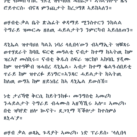
ነቲ ብመሰኻኽር ዓይኒ ዝተባህለ ሓበሬታ፡ ኣገልግሎት ዜና
ሮይተርስ፡ ብናጻ ምንጪታት ከረጋግጾ ኣይከኣለን።
ወሃብቲ-ቃል ቤት ጽሕፈት ቀዳማይ ሚንስተርን ንክልል
ትግራይ ዝመርሑ ዘለዉ ሓይልታትን ንምርካብ ኣይሰለጠን።
ዳኒኤል ዝተባህለ ካልእ ነባሪ ላሊበላ’ውን ብኣማኢት ዝቑጸሩ
ወተሃደራት ከባቢ ፍርቂ መዓልቲ ናብታ ከተማ ክኣትዉ ከም
ዝረኣየ መስኪሩ። ናብቲ ቅዱስ ስፍራ ዝርከቦ ኣከባቢ ሃዲሙ
ከም ዝተዓቝበ ዝሓበረ ዳኒኤል፡ ኣብታ ከተማ ቈልዓ-ሰበይቲ
ጥራይ ከም ዝተረፉ ይነግር።ኣንጻር ሓይልታት ክኣትዉ
ከለዉ ውግእ ከም ዘይነበረ ከኣ ዳኒኤል ይውስኽ።
ነቲ ታሪኻዊ ቅርሲ ከይትንክፉ፡ መንግስቲ ኣመሪካ
ንሓይልታት ትግራይ ብሓሙስ ኣዘኻኺሩ ኣሎ። ኣመሪካ፡
በቲ ዝካየድ ዘሎ ኲናት፡ ደጋጊማ ሻቕሎታ ከተስምዕ
ጸኒሓ’ያ።
ወሃብ ቃል ወጻኢ ጉዳያት ኣመሪካ፡ ነድ ፕራይስ፡ “ላሊበላ