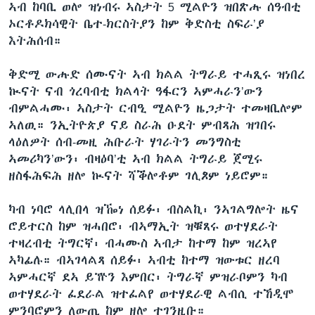
ኣብ ከባቢ ወሎ ዝነብሩ ኣስታት 5 ሚልዮን ዝበጽሑ ሰዓብቲ
ኦርቶዶክሳዊት ቤተ-ክርስትያን ከም ቅድስቲ ስፍራ’ያ
እትሕሰብ።
ቅድሚ ውሑድ ሰሙናት ኣብ ክልል ትግራይ ተሓጺሩ ዝነበረ
ኲናት ናብ ጎረባብቲ ክልላት ዓፋርን ኣምሓራን’ውን
ብምልሓሙ፡ ኣስታት ርብዒ ሚልዮን ዜጋታት ተመዛቢሎም
ኣለዉ። ንኢትዮጵያ ናይ ስራሕ ዑደት ምብጻሕ ዝገበሩ
ላዕለዎት ሰብ-መዚ ሕቡራት ሃገራትን መንግስቲ
ኣመሪካን’ውን፡ ብዛዕባ’ቲ ኣብ ክልል ትግራይ ጀሚሩ
ዘስፋሕፍሕ ዘሎ ኲናት ሻቕሎቶም ገሊጾም ነይሮም።
ካብ ነባሮ ላሊበላ ዝዀነ ሰይፉ፡ ብስልኪ፡ ንኣገልግሎት ዜና
ሮይተርስ ከም ዝሓበሮ፡ ብኣማኢት ዝቑጸሩ ወተሃደራት
ተዛረብቲ ትግርኛ፡ ብሓሙስ ኣብታ ከተማ ከም ዝረኣየ
ኣካፊሉ። ብኣገላልጻ ሰይፉ፡ ኣብቲ ከተማ ዝውቱር ዘረባ
ኣምሓርኛ ደኣ ይዅን እምበር፡ ትግራኛ ምዝራቦምን ካብ
ወተሃደራት ፈደራል ዝተፈልየ ወተሃደራዊ ልብሲ ተኸዲሞ
ምንባሮምን ለውጢ ከም ዘሎ ተገንዚቡ።