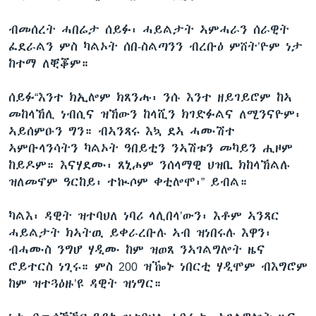
ብመሰረት ሓበሬታ ሰይፉ፡ ሓይልታት ኣምሓራን ሰራዊት
ፈደራልን ምስ ካልኦት ሰበ-ስልጣንን ብረቡዕ ምሸት’ዮም ነታ
ከተማ ለቒቖም።
ሰይፉ“እንተ ክኢሎም ክጸንሑ፡ ንሱ እንተ ዘይገይሮም ከኣ
መከላኸሊ ነብሲና ዝኸውን ከላሺን ክገድፉልና ለሚንናዮም፡
ኣይሰምዑን ግን። ብኣንጻሩ እኳ ደኣ ሓሙሽተ
ኣምቡላንሳትን ካልኦት ዓበይቲን ንኣሽቱን መካይን ሒዞም
ከይዶም። እናሃደሙ፡ ጸኒሖም ንሰላማዊ ህዝቢ ክከላኸልሉ
ዝለመኖም ዓርከይ፡ ተኲሶም ቀቲሎሞ፡” ይብል።
ካልእ፡ ዳዊት ዝተባህለ ነባሪ ላሊበላ’ውን፡ እቶም ኣንጻር
ሓይልታት ክኣትዉ ይቀራረቡሉ ኣብ ዝነበሩሉ እዋን፡
ብሓሙስ ንግሆ ሃዲሙ ከም ዝወጸ ንኣገልግሎት ዜና
ሮይተርስ ነጊሩ። ምስ 200 ዝዀኑ ነበርቲ ሃዲሞም ብእግሮም
ከም ዝተጓዕዙ’ዩ ዳዊት ዝነግር።