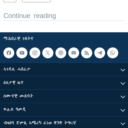
Continue reading
ማሕበራዊ ገጻትና
ኣገዳሲ ሓበሬታ
ዕለታዊ ዜና
ሰሙናዊ መደባት
ፍሉይ ዓምዲ
ብዛዕባ ድምጺ ኣሜሪካ ፈነወ ቋንቋ ትግርኛ