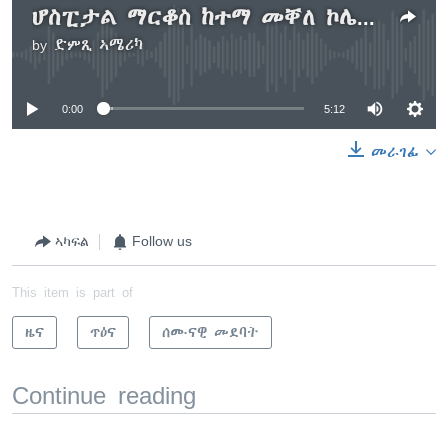
ሆስፒታል ማርቆስ ከተማ መቐለ ኮሌጅ ጥዕና ሳይነስ ከፊቱ
by
ድምጺ ኣሜሪካ
No media source currently available
0:00
5:12
መራገፊ
ኣካፍል
Follow us
This item is part of
ዜና
ጥዕና
ሰሙናዊ መደባት
Continue reading