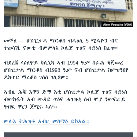
ቂሔ ጽልሚ
ቋንቋታት
መቐለ —
ሆስፒታል ማርቆስ ብልዕሊ 5 ሚልዮን ብር
ተወሳኺ ናውቲ ብምምላእ ኮሌጅ ጥዕና ሳይነስ ከፊቱ።
ብደረጃ ላዕለዋይ ክሊኒክ ኣብ 1994 ዓ.ም ስራሕ ዝጀመረ
ሆስፒታል ማርቆስ ብ1998 ዓ.ም ናብ ሆስፒታል ከምዝዓበየ
ዶክተር ማሪቆስ ገሰሰ ገሊጾም።
ኣብዚ ሕጂ እዋን ድማ እቲ ሆስፒታል ኮሌጅ ጥዕና ሳይነስ
ብምክፋት ኣብ መዳይ ጥዕና ሓገዝቲ ሰብ ሞያ ንምፍራይ
ዓብዪ ዋኒን ጀሚሩ ኣሎ።
ምሉእ ትሕዝቶ ኣብዚ ምስማዕ ይክኣል።