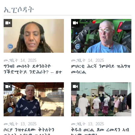
ኢፒሶዳት
መጋቢት 14, 2025
መጋቢት 14, 2025
ግንዛበ መሰላት ደቀንስትዮ
ምህርቲ ሕርሻ ንምዕባይ ዝሕግዝ
ንቕድሚት'ዶ ንድሕሪት? -- ዘተ
መሳርሒ
መጋቢት 13, 2025
መጋቢት 13, 2025
ሶርያ ንዝተፈጸሙ ቅትለትን
ቅዱስ ወርሒ ጾመ ረመዳን ኣብ