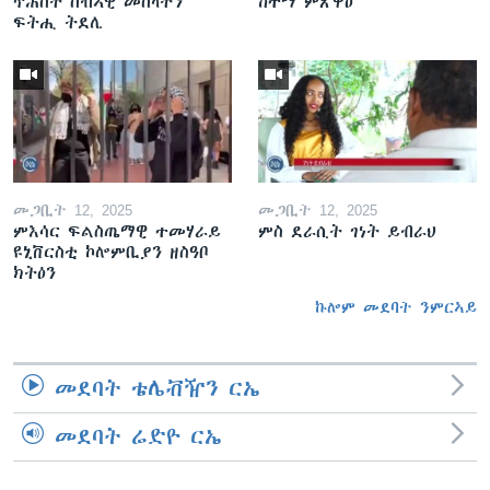
ጥሕሰት ሰብኣዊ መሰላትን
ከተማ ምጽዋዕ
ፍትሒ ትደሊ
መጋቢት 12, 2025
መጋቢት 12, 2025
ምእሳር ፍልስጤማዊ ተመሃራይ
ምስ ደራሲት ገነት ይብራህ
ዩኒቨርስቲ ኮሎምቢያን ዘስዓቦ
ክትዕን
ኩሎም መደባት ንምርኣይ
መደባት ቴሌቭዥን ርኤ
መደባት ሬድዮ ርኤ