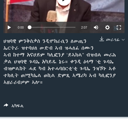
ቂሔ ጽልሚ
ቋንቋታት
0:00
2:07
መራገፊ
ህዝባዊ ምንቅስቃስ ንዲሞክራሲን ለውጢን
ኤርትራ ዝተባህለ ውድብ ኣብ ዝሓለፈ ሰሙን
ኣብ ከተማ አናሀይም ካሊፎንያ ‘ይኣክል” ብዝብል መሪሕ
ቃል ህዝባዊ ጉባኤ አካይዱ ኔሩ። ቀንዲ ዕላማ ‘ቲ ጉባኤ
ብዝምልከት ሓደ ካብ አተሓባበርቲ’ቲ ጉባኤ ንዝኾኑ ኣቶ
ተክሊት ወ/ሚካኤል ወኪል ድምጺ ኣሜሪካ ኣብ ካሊፎንያ
ኣዘራሪብዎም ኣሎ።
ኣካፍል