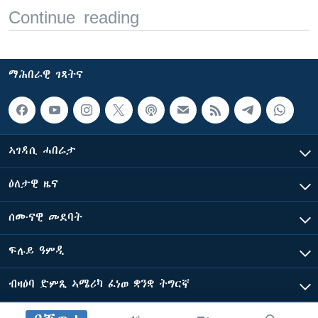
Continue reading
ማሕበራዊ ገጻትና
ኣገዳሲ ሓበሬታ
ዕለታዊ ዜና
ሰሙናዊ መደባት
ፍሉይ ዓምዲ
ብዛዕባ ድምጺ ኣሜሪካ ፈነወ ቋንቋ ትግርኛ