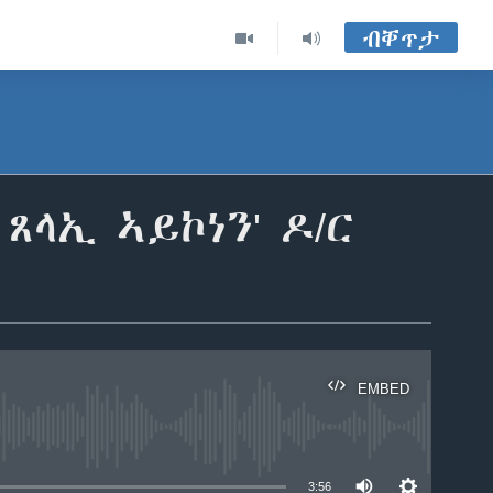
ብቐጥታ
ጸላኢ ኣይኮነን' ዶ/ር
EMBED
able
3:56