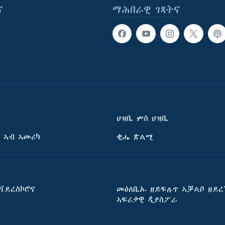
ና
ማሕበራዊ ገጻትና
ህዝቢ ምስ ህዝቢ
 ኣብ ኣመሪካ
ቂሔ ጽልሚ
ቫይረስኮሮና
መዕለቢኡ ዘይፍሉጥ ኣቓልቦ ዘይረ
ኣፍሪቃዊ ዲያስፖራ