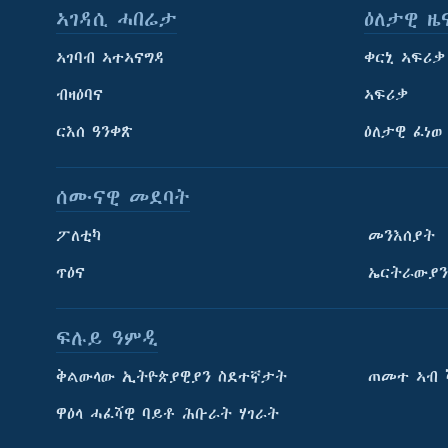
ኣገዳሲ ሓበሬታ
ዕለታዊ ዜ
ኣገባብ ኣተኣናግዳ
ቀርኒ ኣፍሪቃ
ብዛዕባና
ኣፍሪቃ
ርእሰ ዓንቀጽ
ዕለታዊ ፈነወ
ሰሙናዊ መደባት
ፖለቲካ
መንእሰያት
ጥዕና
ኤርትራውያን
ፍሉይ ዓምዲ
ትምህርቲ እንግሊዝኛ
ቅልውላው ኢትዮጵያዊያን ስደተኛታት
ጠመተ ኣብ 
ማሕበራዊ ገጻትና
ዋዕላ ሓፈሻዊ ባይቶ ሕቡራት ሃገራት