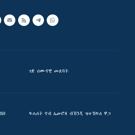
ገጽ ሰሙናዊ መደባት
ኸበ
ፍልሰት ናብ ኤውሮጳ ብኽንዲ ዝተኸፍለ ዋጋ