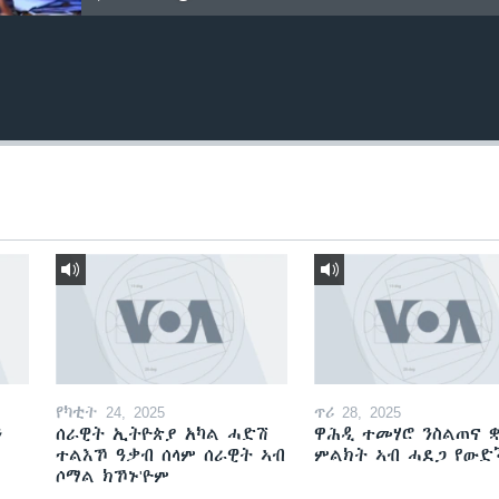
የካቲት 24, 2025
ጥሪ 28, 2025
ን
ሰራዊት ኢትዮጵያ አካል ሓድሽ
ዋሕዲ ተመሃሮ ንስልጠና ቋ
ተልእኾ ዓቃብ ሰላም ሰራዊት ኣብ
ምልክት ኣብ ሓደጋ የው
ሶማል ክኾኑ'ዮም