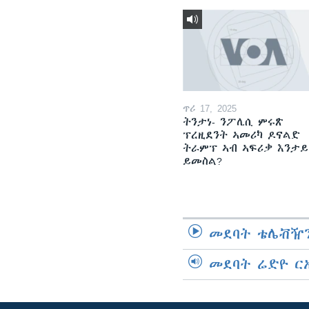
ጥሪ 17, 2025
ትንታነ- ንፖሊሲ ምሩጽ
ፕረዚደንት ኣመሪካ ዶናልድ
ትራምፕ ኣብ ኣፍሪቃ እንታይ
ይመስል?
መደባት ቴሌቭዥን
መደባት ሬድዮ ር