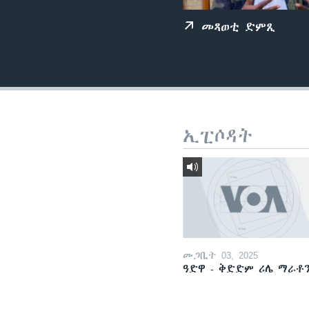
ቂሔ ጽልሚ
መጻወቲ ድምጺ
ኢፒሶዳት
መጋቢት 03, 2025
ዓድዋ - ቅድድም ሪሌ ማራቶ