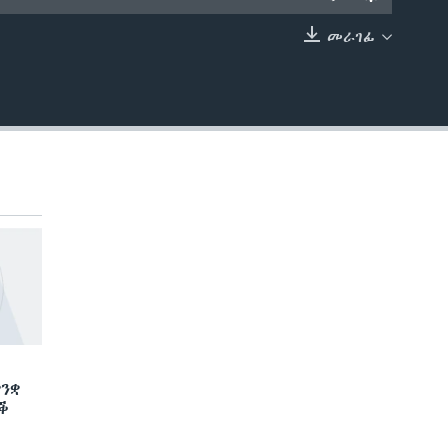
መራገፊ
EMBED
ንቋ
ድቕ