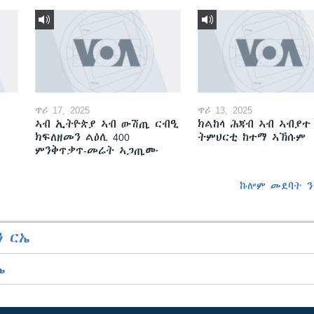
ጥሪ 17, 2025
ጥሪ 13, 2025
ኣብ ኢትዮጵያ ኣብ ውሽጢ ርብዒ
ክልከላ ሕጃብ ኣብ ኣብያተ
ክፍለዘመን ልዕሊ 400
ትምህርቲ ከተማ ኣኽሱም
ምንቅጥቃጥ-መሬት ኣጋጢሙ
ኩሎም መደባት ን
 ርኤ
ኤ