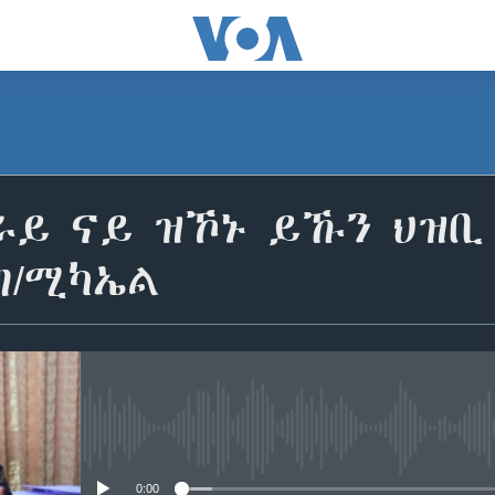
ራይ ናይ ዝኾኑ ይኹን ህዝቢ 
ገ/ሚካኤል
No media source currently avail
0:00